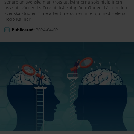
senare än svenska män trots att kvinnorna sökt hjälp inom
psykiatrivården i större utsträckning än männen. Läs om den
svenska studien Time after time och en intervju med Helena
Kopp Kallner.
Publicerad:
2024-04-02