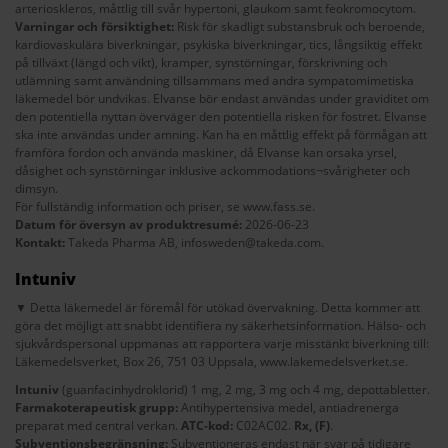
arterioskleros, måttlig till svår hypertoni, glaukom samt feokromocytom.
Varningar och försiktighet:
Risk för skadligt substansbruk och beroende,
kardiovaskulära biverkningar, psykiska biverkningar, tics, långsiktig effekt
på tillväxt (längd och vikt), kramper, synstörningar, förskrivning och
utlämning samt användning tillsammans med andra sympatomimetiska
läkemedel bör undvikas. Elvanse bör endast användas under graviditet om
den potentiella nyttan överväger den potentiella risken för fostret. Elvanse
ska inte användas under amning. Kan ha en måttlig effekt på förmågan att
framföra fordon och använda maskiner, då Elvanse kan orsaka yrsel,
dåsighet och synstörningar inklusive ackommodations¬svårigheter och
dimsyn.
För fullständig information och priser, se
www.fass.se
.
Datum för översyn av produktresumé:
2026-06-23
Kontakt:
Takeda Pharma AB,
infosweden@takeda.com
.
Intuniv
▼ Detta läkemedel är föremål för utökad övervakning. Detta kommer att
göra det möjligt att snabbt identifiera ny säkerhetsinformation. Hälso- och
sjukvårdspersonal uppmanas att rapportera varje misstänkt biverkning till:
Läkemedelsverket, Box 26, 751 03 Uppsala,
www.lakemedelsverket.se
.
Intuniv
(guanfacinhydroklorid) 1 mg, 2 mg, 3 mg och 4 mg, depottabletter.
Farmakoterapeutisk grupp:
Antihypertensiva medel, antiadrenerga
preparat med central verkan.
ATC-kod:
C02AC02.
Rx,
(F)
.
Subventionsbegränsning:
Subventioneras endast när svar på tidigare