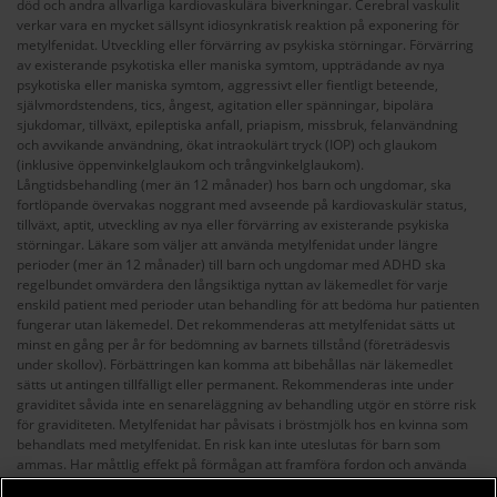
död och andra allvarliga kardiovaskulära biverkningar. Cerebral vaskulit
verkar vara en mycket sällsynt idiosynkratisk reaktion på exponering för
metylfenidat. Utveckling eller förvärring av psykiska störningar. Förvärring
av existerande psykotiska eller maniska symtom, uppträdande av nya
psykotiska eller maniska symtom, aggressivt eller fientligt beteende,
självmordstendens, tics, ångest, agitation eller spänningar, bipolära
sjukdomar, tillväxt, epileptiska anfall, priapism, missbruk, felanvändning
och avvikande användning, ökat intraokulärt tryck (IOP) och glaukom
(inklusive öppenvinkelglaukom och trångvinkelglaukom).
Långtidsbehandling (mer än 12 månader) hos barn och ungdomar, ska
fortlöpande övervakas noggrant med avseende på kardiovaskulär status,
tillväxt, aptit, utveckling av nya eller förvärring av existerande psykiska
störningar. Läkare som väljer att använda metylfenidat under längre
perioder (mer än 12 månader) till barn och ungdomar med ADHD ska
regelbundet omvärdera den långsiktiga nyttan av läkemedlet för varje
enskild patient med perioder utan behandling för att bedöma hur patienten
fungerar utan läkemedel. Det rekommenderas att metylfenidat sätts ut
minst en gång per år för bedömning av barnets tillstånd (företrädesvis
under skollov). Förbättringen kan komma att bibehållas när läkemedlet
sätts ut antingen tillfälligt eller permanent. Rekommenderas inte under
graviditet såvida inte en senareläggning av behandling utgör en större risk
för graviditeten. Metylfenidat har påvisats i bröstmjölk hos en kvinna som
behandlats med metylfenidat. En risk kan inte uteslutas för barn som
ammas. Har måttlig effekt på förmågan att framföra fordon och använda
maskiner, då metylfenidat kan orsaka yrsel, dåsighet och synstörningar