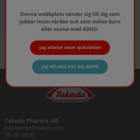
Boka möte
Till bokningsformulär
Denna webbplats vänder sig till dig som
jobbar inom vården och som möter barn
eller vuxna med ADHD.
Jag arbetar inom sjukvården
Jag vill veta mer om ADHD
Takeda Pharma AB
infosweden@takeda.com
08-731 28 00