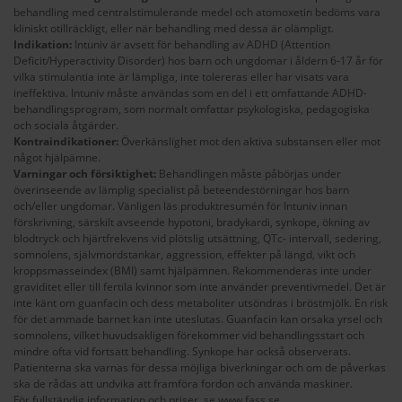
behandling med centralstimulerande medel och atomoxetin bedöms vara
kliniskt otillräckligt, eller när behandling med dessa är olämpligt.
Indikation:
Intuniv är avsett för behandling av ADHD (Attention
Deficit/Hyperactivity Disorder) hos barn och ungdomar i åldern 6-17 år för
vilka stimulantia inte är lämpliga, inte tolereras eller har visats vara
ineffektiva. Intuniv måste användas som en del i ett omfattande ADHD-
behandlingsprogram, som normalt omfattar psykologiska, pedagogiska
och sociala åtgärder.
Kontraindikationer:
Överkänslighet mot den aktiva substansen eller mot
något hjälpämne.
Varningar och försiktighet:
Behandlingen måste påbörjas under
överinseende av lämplig specialist på beteendestörningar hos barn
och/eller ungdomar. Vänligen läs produktresumén för Intuniv innan
förskrivning, särskilt avseende hypotoni, bradykardi, synkope, ökning av
blodtryck och hjärtfrekvens vid plötslig utsättning, QTc- intervall, sedering,
somnolens, självmordstankar, aggression, effekter på längd, vikt och
kroppsmasseindex (BMI) samt hjälpämnen. Rekommenderas inte under
graviditet eller till fertila kvinnor som inte använder preventivmedel. Det är
inte känt om guanfacin och dess metaboliter utsöndras i bröstmjölk. En risk
för det ammade barnet kan inte uteslutas. Guanfacin kan orsaka yrsel och
somnolens, vilket huvudsakligen förekommer vid behandlingsstart och
mindre ofta vid fortsatt behandling. Synkope har också observerats.
Patienterna ska varnas för dessa möjliga biverkningar och om de påverkas
ska de rådas att undvika att framföra fordon och använda maskiner.
För fullständig information och priser, se
www.fass.se
.