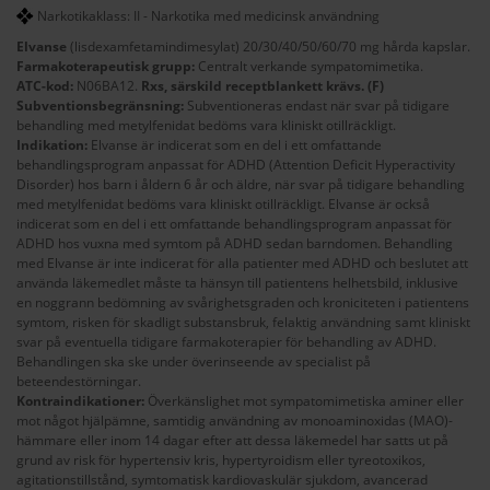
Narkotikaklass: II - Narkotika med medicinsk användning
Elvanse
(lisdexamfetamindimesylat) 20/30/40/50/60/70 mg hårda kapslar.
Farmakoterapeutisk grupp:
Centralt verkande sympatomimetika.
ATC-kod:
N06BA12.
Rxs, särskild receptblankett krävs. (F)
Subventionsbegränsning:
Subventioneras endast när svar på tidigare
behandling med metylfenidat bedöms vara kliniskt otillräckligt.
Indikation:
Elvanse är indicerat som en del i ett omfattande
behandlingsprogram anpassat för ADHD (Attention Deficit Hyperactivity
Disorder) hos barn i åldern 6 år och äldre, när svar på tidigare behandling
med metylfenidat bedöms vara kliniskt otillräckligt. Elvanse är också
indicerat som en del i ett omfattande behandlingsprogram anpassat för
ADHD hos vuxna med symtom på ADHD sedan barndomen. Behandling
med Elvanse är inte indicerat för alla patienter med ADHD och beslutet att
använda läkemedlet måste ta hänsyn till patientens helhetsbild, inklusive
en noggrann bedömning av svårighetsgraden och kroniciteten i patientens
symtom, risken för skadligt substansbruk, felaktig användning samt kliniskt
svar på eventuella tidigare farmakoterapier för behandling av ADHD.
Behandlingen ska ske under överinseende av specialist på
beteendestörningar.
Kontraindikationer:
Överkänslighet mot sympatomimetiska aminer eller
mot något hjälpämne, samtidig användning av monoaminoxidas (MAO)-
hämmare eller inom 14 dagar efter att dessa läkemedel har satts ut på
grund av risk för hypertensiv kris, hypertyroidism eller tyreotoxikos,
agitationstillstånd, symtomatisk kardiovaskulär sjukdom, avancerad