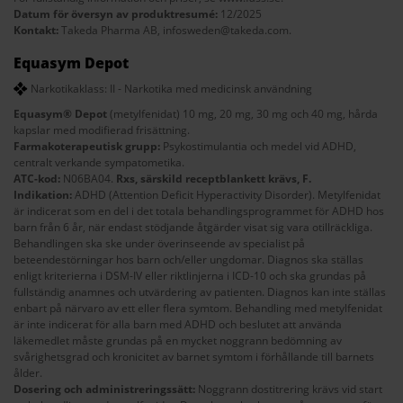
Datum för översyn av produktresumé:
12/2025
Kontakt:
Takeda Pharma AB,
infosweden@takeda.com
.
Equasym Depot
Narkotikaklass: II - Narkotika med medicinsk användning
Equasym® Depot
(metylfenidat) 10 mg, 20 mg, 30 mg och 40 mg, hårda
kapslar med modifierad frisättning.
Farmakoterapeutisk grupp:
Psykostimulantia och medel vid ADHD,
centralt verkande sympatometika.
ATC-kod:
N06BA04.
Rxs, särskild receptblankett krävs, F.
Indikation:
ADHD (Attention Deficit Hyperactivity Disorder). Metylfenidat
är indicerat som en del i det totala behandlingsprogrammet för ADHD hos
barn från 6 år, när endast stödjande åtgärder visat sig vara otillräckliga.
Behandlingen ska ske under överinseende av specialist på
beteendestörningar hos barn och/eller ungdomar. Diagnos ska ställas
enligt kriterierna i DSM-IV eller riktlinjerna i ICD-10 och ska grundas på
fullständig anamnes och utvärdering av patienten. Diagnos kan inte ställas
enbart på närvaro av ett eller flera symtom. Behandling med metylfenidat
är inte indicerat för alla barn med ADHD och beslutet att använda
läkemedlet måste grundas på en mycket noggrann bedömning av
svårighetsgrad och kronicitet av barnet symtom i förhållande till barnets
ålder.
Dosering och administreringssätt:
Noggrann dostitrering krävs vid start