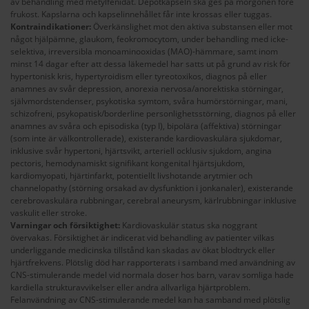
av behandling med metylfenidat. Depotkapseln ska ges på morgonen före
frukost. Kapslarna och kapselinnehållet får inte krossas eller tuggas.
Kontraindikationer:
Överkänslighet mot den aktiva substansen eller mot
något hjälpämne, glaukom, feokromocytom, under behandling med icke-
selektiva, irreversibla monoaminooxidas (MAO)-hämmare, samt inom
minst 14 dagar efter att dessa läkemedel har satts ut på grund av risk för
hypertonisk kris, hypertyroidism eller tyreotoxikos, diagnos på eller
anamnes av svår depression, anorexia nervosa/anorektiska störningar,
självmordstendenser, psykotiska symtom, svåra humörstörningar, mani,
schizofreni, psykopatisk/borderline personlighetsstörning, diagnos på eller
anamnes av svåra och episodiska (typ I), bipolära (affektiva) störningar
(som inte är välkontrollerade), existerande kardiovaskulära sjukdomar,
inklusive svår hypertoni, hjärtsvikt, arteriell ocklusiv sjukdom, angina
pectoris, hemodynamiskt signifikant kongenital hjärtsjukdom,
kardiomyopati, hjärtinfarkt, potentiellt livshotande arytmier och
channelopathy (störning orsakad av dysfunktion i jonkanaler), existerande
cerebrovaskulära rubbningar, cerebral aneurysm, kärlrubbningar inklusive
vaskulit eller stroke.
Varningar och försiktighet:
Kardiovaskulär status ska noggrant
övervakas. Försiktighet är indicerat vid behandling av patienter vilkas
underliggande medicinska tillstånd kan skadas av ökat blodtryck eller
hjärtfrekvens. Plötslig död har rapporterats i samband med användning av
CNS-stimulerande medel vid normala doser hos barn, varav somliga hade
kardiella strukturavvikelser eller andra allvarliga hjärtproblem.
Felanvändning av CNS-stimulerande medel kan ha samband med plötslig