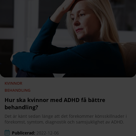
KVINNOR
BEHANDLING
Hur ska kvinnor med ADHD få bättre
behandling?
Det är känt sedan länge att det förekommer könsskillnader i
förekomst, symtom, diagnostik och samsjuklighet av ADHD.
Publicerad:
2022-12-06