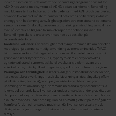
indicerat som en del i ett omfattande behandlingsprogram anpassat för
ADHD hos vuxna med symtom på ADHD sedan barndomen. Behandling
med Elvanse är inte indicerat för alla patienter med ADHD och beslutet att
använda läkemedlet måste ta hänsyn till patientens helhetsbild, inklusive
en noggrann bedömning av svårighetsgraden och kroniciteten i patientens
symtom, risken för skadligt substansbruk, felaktig användning samt kliniskt
svar på eventuella tidigare farmakoterapier för behandling av ADHD.
Behandlingen ska ske under överinseende av specialist på
beteendestörningar.
Kontraindikationer:
Överkänslighet mot sympatomimetiska aminer eller
mot något hjälpämne, samtidig användning av monoaminoxidas (MAO)-
hämmare eller inom 14 dagar efter att dessa läkemedel har satts ut på
grund av risk för hypertensiv kris, hypertyroidism eller tyreotoxikos,
agitationstillstånd, symtomatisk kardiovaskulär sjukdom, avancerad
arterioskleros, måttlig till svår hypertoni, glaukom samt feokromocytom.
Varningar och försiktighet:
Risk för skadligt substansbruk och beroende,
kardiovaskulära biverkningar, psykiska biverkningar, tics, långsiktig effekt
på tillväxt (längd och vikt), kramper, synstörningar, förskrivning och
utlämning samt användning tillsammans med andra sympatomimetiska
läkemedel bör undvikas. Elvanse bör endast användas under graviditet om
den potentiella nyttan överväger den potentiella risken för fostret. Elvanse
ska inte användas under amning. Kan ha en måttlig effekt på förmågan att
framföra fordon och använda maskiner, då Elvanse kan orsaka yrsel,
dåsighet och synstörningar inklusive ackommodations¬svårigheter och
dimsyn.