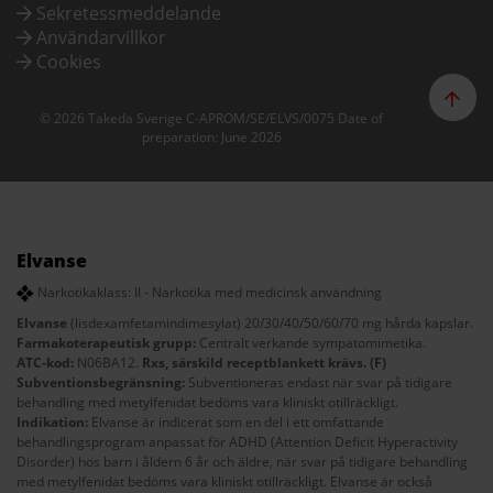
Sekretessmeddelande
Användarvillkor
Cookies
© 2026 Takeda Sverige C-APROM/SE/ELVS/0075 Date of
preparation: June 2026
Elvanse
Narkotikaklass: II - Narkotika med medicinsk användning
Elvanse
(lisdexamfetamindimesylat) 20/30/40/50/60/70 mg hårda kapslar.
Farmakoterapeutisk grupp:
Centralt verkande sympatomimetika.
ATC-kod:
N06BA12.
Rxs, särskild receptblankett krävs. (F)
Subventionsbegränsning:
Subventioneras endast när svar på tidigare
behandling med metylfenidat bedöms vara kliniskt otillräckligt.
Indikation:
Elvanse är indicerat som en del i ett omfattande
behandlingsprogram anpassat för ADHD (Attention Deficit Hyperactivity
Disorder) hos barn i åldern 6 år och äldre, när svar på tidigare behandling
med metylfenidat bedöms vara kliniskt otillräckligt. Elvanse är också