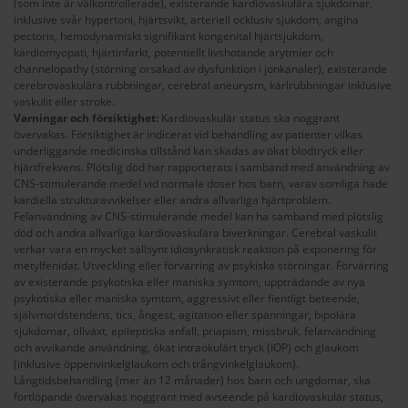
(som inte är välkontrollerade), existerande kardiovaskulära sjukdomar,
inklusive svår hypertoni, hjärtsvikt, arteriell ocklusiv sjukdom, angina
pectoris, hemodynamiskt signifikant kongenital hjärtsjukdom,
kardiomyopati, hjärtinfarkt, potentiellt livshotande arytmier och
channelopathy (störning orsakad av dysfunktion i jonkanaler), existerande
cerebrovaskulära rubbningar, cerebral aneurysm, kärlrubbningar inklusive
vaskulit eller stroke.
Varningar och försiktighet:
Kardiovaskulär status ska noggrant
övervakas. Försiktighet är indicerat vid behandling av patienter vilkas
underliggande medicinska tillstånd kan skadas av ökat blodtryck eller
hjärtfrekvens. Plötslig död har rapporterats i samband med användning av
CNS-stimulerande medel vid normala doser hos barn, varav somliga hade
kardiella strukturavvikelser eller andra allvarliga hjärtproblem.
Felanvändning av CNS-stimulerande medel kan ha samband med plötslig
död och andra allvarliga kardiovaskulära biverkningar. Cerebral vaskulit
verkar vara en mycket sällsynt idiosynkratisk reaktion på exponering för
metylfenidat. Utveckling eller förvärring av psykiska störningar. Förvärring
av existerande psykotiska eller maniska symtom, uppträdande av nya
psykotiska eller maniska symtom, aggressivt eller fientligt beteende,
självmordstendens, tics, ångest, agitation eller spänningar, bipolära
sjukdomar, tillväxt, epileptiska anfall, priapism, missbruk, felanvändning
och avvikande användning, ökat intraokulärt tryck (IOP) och glaukom
(inklusive öppenvinkelglaukom och trångvinkelglaukom).
Långtidsbehandling (mer än 12 månader) hos barn och ungdomar, ska
fortlöpande övervakas noggrant med avseende på kardiovaskulär status,