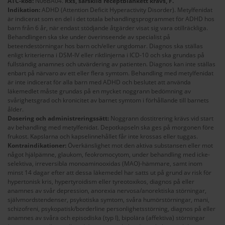
ATC-kod:
N06BA04.
Rxs, särskild receptblankett krävs, F.
Indikation:
ADHD (Attention Deficit Hyperactivity Disorder). Metylfenidat
är indicerat som en del i det totala behandlingsprogrammet för ADHD hos
barn från 6 år, när endast stödjande åtgärder visat sig vara otillräckliga.
Behandlingen ska ske under överinseende av specialist på
beteendestörningar hos barn och/eller ungdomar. Diagnos ska ställas
enligt kriterierna i DSM-IV eller riktlinjerna i ICD-10 och ska grundas på
fullständig anamnes och utvärdering av patienten. Diagnos kan inte ställas
enbart på närvaro av ett eller flera symtom. Behandling med metylfenidat
är inte indicerat för alla barn med ADHD och beslutet att använda
läkemedlet måste grundas på en mycket noggrann bedömning av
svårighetsgrad och kronicitet av barnet symtom i förhållande till barnets
ålder.
Dosering och administreringssätt:
Noggrann dostitrering krävs vid start
av behandling med metylfenidat. Depotkapseln ska ges på morgonen före
frukost. Kapslarna och kapselinnehållet får inte krossas eller tuggas.
Kontraindikationer:
Överkänslighet mot den aktiva substansen eller mot
något hjälpämne, glaukom, feokromocytom, under behandling med icke-
selektiva, irreversibla monoaminooxidas (MAO)-hämmare, samt inom
minst 14 dagar efter att dessa läkemedel har satts ut på grund av risk för
hypertonisk kris, hypertyroidism eller tyreotoxikos, diagnos på eller
anamnes av svår depression, anorexia nervosa/anorektiska störningar,
självmordstendenser, psykotiska symtom, svåra humörstörningar, mani,
schizofreni, psykopatisk/borderline personlighetsstörning, diagnos på eller
anamnes av svåra och episodiska (typ I), bipolära (affektiva) störningar