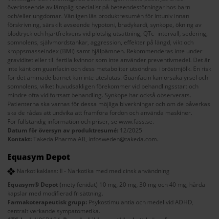
överinseende av lämplig specialist på beteendestörningar hos barn
och/eller ungdomar. Vänligen läs produktresumén för Intuniv innan
förskrivning, särskilt avseende hypotoni, bradykardi, synkope, ökning av
blodtryck och hjärtfrekvens vid plötslig utsättning, QTc- intervall, sedering,
somnolens, självmordstankar, aggression, effekter på längd, vikt och
kroppsmasseindex (BMI) samt hjälpämnen. Rekommenderas inte under
graviditet eller till fertila kvinnor som inte använder preventivmedel. Det är
inte känt om guanfacin och dess metaboliter utsöndras i bröstmjölk. En risk
för det ammade barnet kan inte uteslutas. Guanfacin kan orsaka yrsel och
somnolens, vilket huvudsakligen förekommer vid behandlingsstart och
mindre ofta vid fortsatt behandling. Synkope har också observerats.
Patienterna ska varnas för dessa möjliga biverkningar och om de påverkas
ska de rådas att undvika att framföra fordon och använda maskiner.
För fullständig information och priser, se
www.fass.se
.
Datum för översyn av produktresumé:
12/2025
Kontakt:
Takeda Pharma AB,
infosweden@takeda.com
.
Equasym Depot
Narkotikaklass: II - Narkotika med medicinsk användning
Equasym® Depot
(metylfenidat) 10 mg, 20 mg, 30 mg och 40 mg, hårda
kapslar med modifierad frisättning.
Farmakoterapeutisk grupp:
Psykostimulantia och medel vid ADHD,
centralt verkande sympatometika.