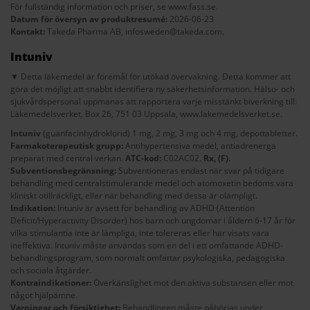
För fullständig information och priser, se
www.fass.se
.
Datum för översyn av produktresumé:
2026-06-23
Kontakt:
Takeda Pharma AB,
infosweden@takeda.com
.
Intuniv
▼ Detta läkemedel är föremål för utökad övervakning. Detta kommer att
göra det möjligt att snabbt identifiera ny säkerhetsinformation. Hälso- och
sjukvårdspersonal uppmanas att rapportera varje misstänkt biverkning till:
Läkemedelsverket, Box 26, 751 03 Uppsala,
www.lakemedelsverket.se
.
Intuniv
(guanfacinhydroklorid) 1 mg, 2 mg, 3 mg och 4 mg, depottabletter.
Farmakoterapeutisk grupp:
Antihypertensiva medel, antiadrenerga
preparat med central verkan.
ATC-kod:
C02AC02.
Rx,
(F)
.
Subventionsbegränsning:
Subventioneras endast när svar på tidigare
behandling med centralstimulerande medel och atomoxetin bedöms vara
kliniskt otillräckligt, eller när behandling med dessa är olämpligt.
Indikation:
Intuniv är avsett för behandling av ADHD (Attention
Deficit/Hyperactivity Disorder) hos barn och ungdomar i åldern 6-17 år för
vilka stimulantia inte är lämpliga, inte tolereras eller har visats vara
ineffektiva. Intuniv måste användas som en del i ett omfattande ADHD-
behandlingsprogram, som normalt omfattar psykologiska, pedagogiska
och sociala åtgärder.
Kontraindikationer:
Överkänslighet mot den aktiva substansen eller mot
något hjälpämne.
Varningar och försiktighet:
Behandlingen måste påbörjas under