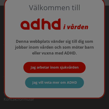
Välkommen till
Denna webbplats vänder sig till dig som
Takeda Pharma AB
jobbar inom vården och som möter barn
infosweden@takeda.com
eller vuxna med ADHD.
08-731 28 00
Jag arbetar inom sjukvården
För rapportering av biverkningar
AE.SWE@takeda.com
020-795 079
Jag vill veta mer om ADHD
Vid medicinska frågor
Kontaktformulär