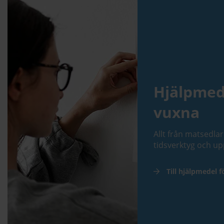
Hjälpmed
vuxna
Allt från matsedlar 
tidsverktyg och u
Till hjälpmedel 