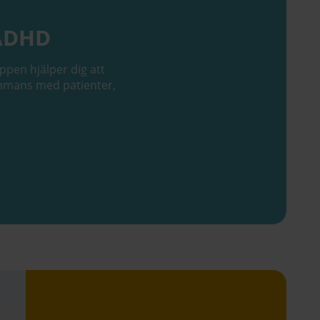
 ADHD
pen hjälper dig att
sammans med patienter,