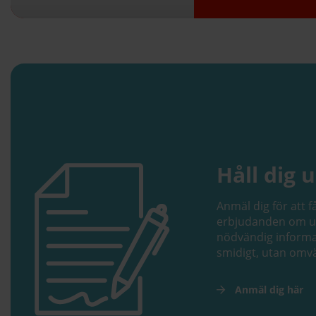
Håll dig 
Anmäl dig för att f
erbjudanden om ut
nödvändig informa
smidigt, utan omv
Anmäl dig här