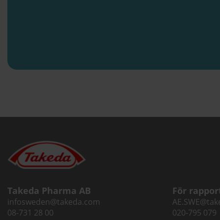
Takeda Pharma AB
För rappor
infosweden@takeda.com
AE.SWE@tak
08-731 28 00
020-795 079