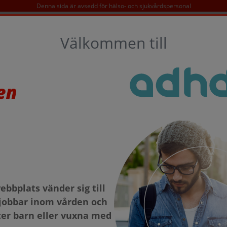
Denna sida är avsedd för hälso- och sjukvårdspersonal
SÖK
Välkommen till
D
KONTAKT
TAKEDA OCH ADHD
bbplats vänder sig till
jobbar inom vården och
er barn eller vuxna med