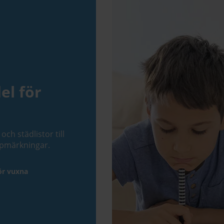
el för
och städlistor till
ppmärkningar.
för vuxna