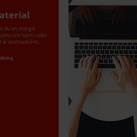
aterial
tar du en mängd
uxna och barn i olika
l är kostnadsfritt.
ällning