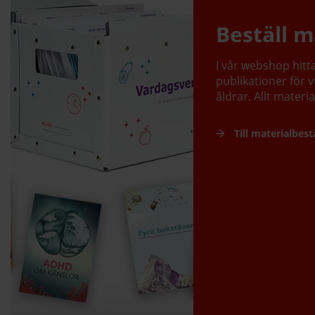
Beställ m
I vår webshop hit
publikationer för v
åldrar. Allt materia
Till materialbest