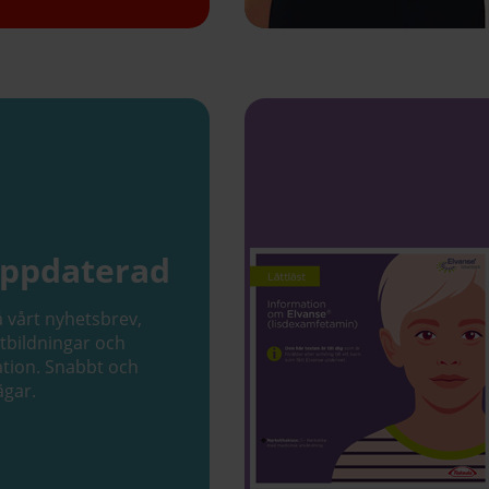
uppdaterad
å vårt nyhetsbrev,
bildningar och
tion. Snabbt och
ägar.