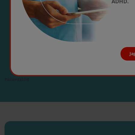
ADHD.
Ja
Patientstöd