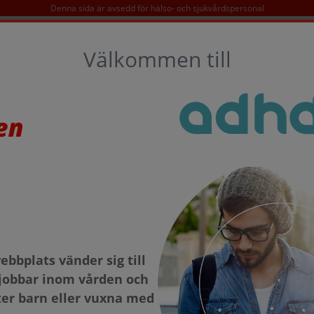
Denna sida är avsedd för hälso- och sjukvårdspersonal
SÖK
Välkommen till
D
KONTAKT
TAKEDA OCH ADHD
som behöver skall 
bbplats vänder sig till
retag där ett av våra viktigaste forsknings- 
jobbar inom vården och
DHD. ADHD är en diagnos som har stor samsj
er barn eller vuxna med
fyllda vård- och livsbehov. Behandling av d