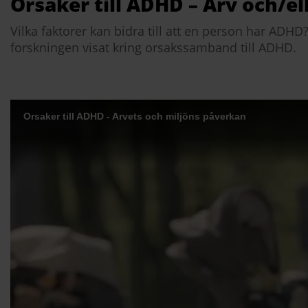
Orsaker till ADHD – Arv och/el
Vilka faktorer kan bidra till att en person har ADHD
forskningen visat kring orsakssamband till ADHD.
Orsaker till ADHD - Arvets och miljöns påverkan