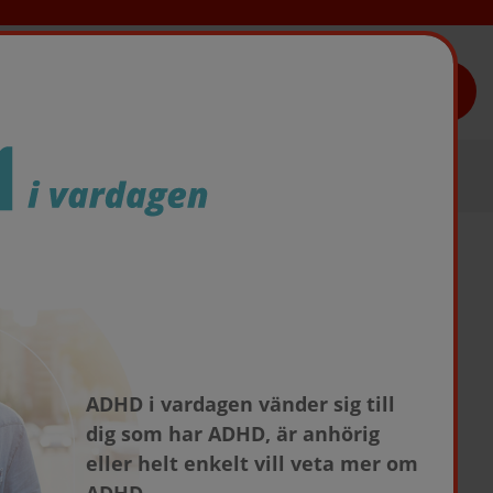
TAKEDAS LÄKEMEDEL
få rätt ADHD-vård
ADHD i vardagen vänder sig till
och utvecklingsområden är det
dig som har ADHD, är anhörig
uklighet med andra psykiatriska
eller helt enkelt vill veta mer om
enna patientgrupp är därför angelägen