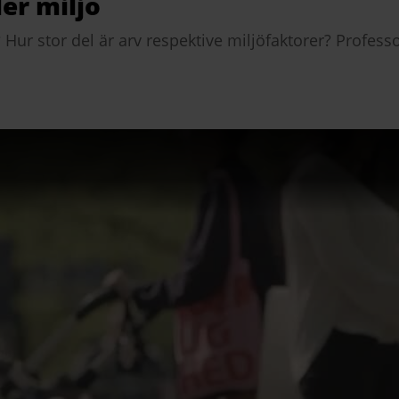
ler miljö
? Hur stor del är arv respektive miljöfaktorer? Profes