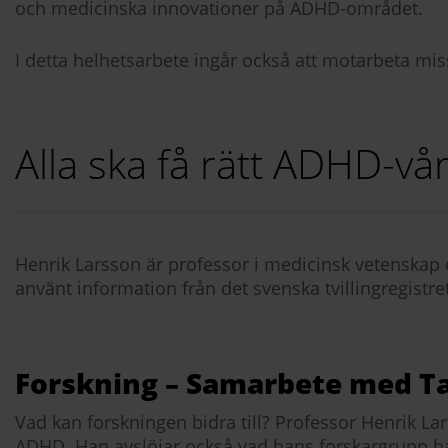
och medicinska innovationer på ADHD-området.
I detta helhetsarbete ingår också att motarbeta m
Alla ska få rätt ADHD-vå
Henrik Larsson är professor i medicinsk vetenskap o
använt information från det svenska tvillingregistr
Forskning – Samarbete med T
Vad kan forskningen bidra till? Professor Henrik L
ADHD. Han avslöjar också vad hans forskargrupp ha