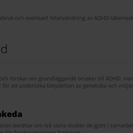
issbruk och eventuell felanvändning av ADHD-läkemede
rd
ch forskar om grundläggande orsaker till ADHD. Hans 
et för att undersöka betydelsen av genetiska och milj
akeda
arsson berättar om två stora studier de gjort i samar
r för forskningsplaner framöver.