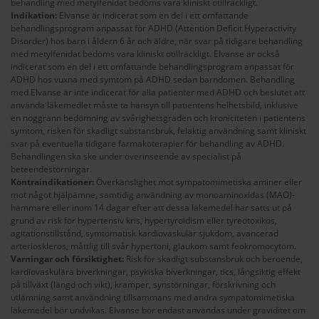
behandling med metylfenidat bedöms vara kliniskt otillräckligt.
Indikation:
Elvanse är indicerat som en del i ett omfattande
behandlingsprogram anpassat för ADHD (Attention Deficit Hyperactivity
Disorder) hos barn i åldern 6 år och äldre, när svar på tidigare behandling
med metylfenidat bedöms vara kliniskt otillräckligt. Elvanse är också
indicerat som en del i ett omfattande behandlingsprogram anpassat för
ADHD hos vuxna med symtom på ADHD sedan barndomen. Behandling
med Elvanse är inte indicerat för alla patienter med ADHD och beslutet att
använda läkemedlet måste ta hänsyn till patientens helhetsbild, inklusive
en noggrann bedömning av svårighetsgraden och kroniciteten i patientens
symtom, risken för skadligt substansbruk, felaktig användning samt kliniskt
svar på eventuella tidigare farmakoterapier för behandling av ADHD.
Behandlingen ska ske under överinseende av specialist på
beteendestörningar.
Kontraindikationer:
Överkänslighet mot sympatomimetiska aminer eller
mot något hjälpämne, samtidig användning av monoaminoxidas (MAO)-
hämmare eller inom 14 dagar efter att dessa läkemedel har satts ut på
grund av risk för hypertensiv kris, hypertyroidism eller tyreotoxikos,
agitationstillstånd, symtomatisk kardiovaskulär sjukdom, avancerad
arterioskleros, måttlig till svår hypertoni, glaukom samt feokromocytom.
Varningar och försiktighet:
Risk för skadligt substansbruk och beroende,
kardiovaskulära biverkningar, psykiska biverkningar, tics, långsiktig effekt
på tillväxt (längd och vikt), kramper, synstörningar, förskrivning och
utlämning samt användning tillsammans med andra sympatomimetiska
läkemedel bör undvikas. Elvanse bör endast användas under graviditet om