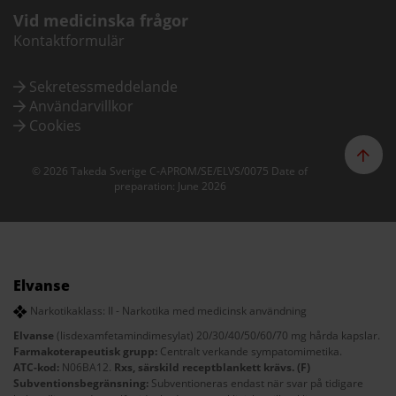
Vid medicinska frågor
Kontaktformulär
Sekretessmeddelande
Användarvillkor
Cookies
© 2026 Takeda Sverige C-APROM/SE/ELVS/0075 Date of
preparation: June 2026
Elvanse
Narkotikaklass: II - Narkotika med medicinsk användning
Elvanse
(lisdexamfetamindimesylat) 20/30/40/50/60/70 mg hårda kapslar.
Farmakoterapeutisk grupp:
Centralt verkande sympatomimetika.
ATC-kod:
N06BA12.
Rxs, särskild receptblankett krävs. (F)
Subventionsbegränsning:
Subventioneras endast när svar på tidigare