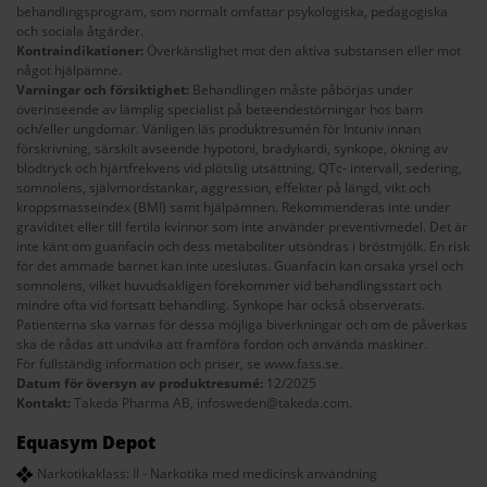
behandlingsprogram, som normalt omfattar psykologiska, pedagogiska
och sociala åtgärder.
Kontraindikationer:
Överkänslighet mot den aktiva substansen eller mot
något hjälpämne.
Varningar och försiktighet:
Behandlingen måste påbörjas under
överinseende av lämplig specialist på beteendestörningar hos barn
och/eller ungdomar. Vänligen läs produktresumén för Intuniv innan
förskrivning, särskilt avseende hypotoni, bradykardi, synkope, ökning av
blodtryck och hjärtfrekvens vid plötslig utsättning, QTc- intervall, sedering,
somnolens, självmordstankar, aggression, effekter på längd, vikt och
kroppsmasseindex (BMI) samt hjälpämnen. Rekommenderas inte under
graviditet eller till fertila kvinnor som inte använder preventivmedel. Det är
inte känt om guanfacin och dess metaboliter utsöndras i bröstmjölk. En risk
för det ammade barnet kan inte uteslutas. Guanfacin kan orsaka yrsel och
somnolens, vilket huvudsakligen förekommer vid behandlingsstart och
mindre ofta vid fortsatt behandling. Synkope har också observerats.
Patienterna ska varnas för dessa möjliga biverkningar och om de påverkas
ska de rådas att undvika att framföra fordon och använda maskiner.
För fullständig information och priser, se
www.fass.se
.
Datum för översyn av produktresumé:
12/2025
Kontakt:
Takeda Pharma AB,
infosweden@takeda.com
.
Equasym Depot
Narkotikaklass: II - Narkotika med medicinsk användning