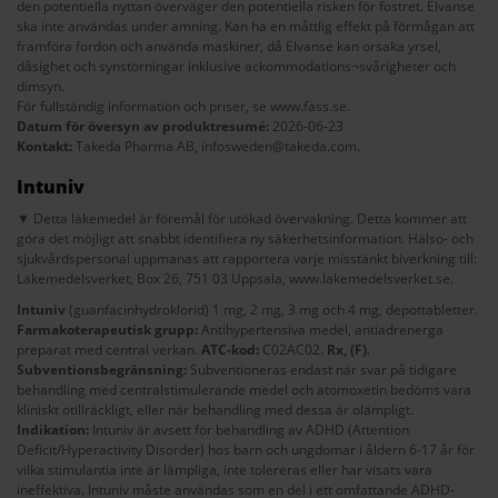
den potentiella nyttan överväger den potentiella risken för fostret. Elvanse
ska inte användas under amning. Kan ha en måttlig effekt på förmågan att
framföra fordon och använda maskiner, då Elvanse kan orsaka yrsel,
dåsighet och synstörningar inklusive ackommodations¬svårigheter och
dimsyn.
För fullständig information och priser, se
www.fass.se
.
Datum för översyn av produktresumé:
2026-06-23
Kontakt:
Takeda Pharma AB,
infosweden@takeda.com
.
Intuniv
▼ Detta läkemedel är föremål för utökad övervakning. Detta kommer att
göra det möjligt att snabbt identifiera ny säkerhetsinformation. Hälso- och
sjukvårdspersonal uppmanas att rapportera varje misstänkt biverkning till:
Läkemedelsverket, Box 26, 751 03 Uppsala,
www.lakemedelsverket.se
.
Intuniv
(guanfacinhydroklorid) 1 mg, 2 mg, 3 mg och 4 mg, depottabletter.
Farmakoterapeutisk grupp:
Antihypertensiva medel, antiadrenerga
preparat med central verkan.
ATC-kod:
C02AC02.
Rx,
(F)
.
Subventionsbegränsning:
Subventioneras endast när svar på tidigare
behandling med centralstimulerande medel och atomoxetin bedöms vara
kliniskt otillräckligt, eller när behandling med dessa är olämpligt.
Indikation:
Intuniv är avsett för behandling av ADHD (Attention
Deficit/Hyperactivity Disorder) hos barn och ungdomar i åldern 6-17 år för
vilka stimulantia inte är lämpliga, inte tolereras eller har visats vara
ineffektiva. Intuniv måste användas som en del i ett omfattande ADHD-