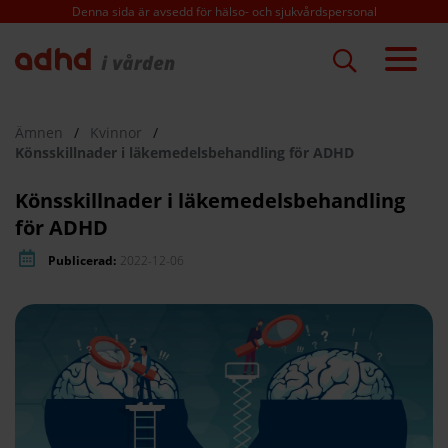
Hoppa
Denna sida är avsedd för hälso- och sjukvårdspersonal
till
huvudinnehåll
Ämnen
/
Kvinnor
/
Könsskillnader i läkemedelsbehandling för ADHD
Könsskillnader i läkemedelsbehandling
för ADHD
Publicerad:
2022-12-06