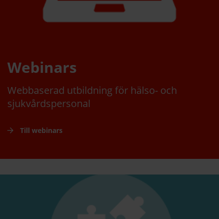
Webinars
Webbaserad utbildning för hälso- och
sjukvårdspersonal
Till webinars