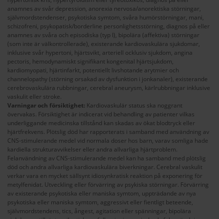
anamnes av svår depression, anorexia nervosa/anorektiska störningar,
självmordstendenser, psykotiska symtom, svåra humörstörningar, mani,
schizofreni, psykopatisk/borderline personlighetsstörning, diagnos på eller
anamnes av svåra och episodiska (typ I), bipolära (affektiva) störningar
(som inte är välkontrollerade), existerande kardiovaskulära sjukdomar,
inklusive svår hypertoni, hjärtsvikt, arteriell ocklusiv sjukdom, angina
pectoris, hemodynamiskt signifikant kongenital hjärtsjukdom,
kardiomyopati, hjärtinfarkt, potentiellt livshotande arytmier och
channelopathy (störning orsakad av dysfunktion i jonkanaler), existerande
cerebrovaskulära rubbningar, cerebral aneurysm, kärlrubbningar inklusive
vaskulit eller stroke.
Varningar och försiktighet:
Kardiovaskulär status ska noggrant
övervakas. Försiktighet är indicerat vid behandling av patienter vilkas
underliggande medicinska tillstånd kan skadas av ökat blodtryck eller
hjärtfrekvens. Plötslig död har rapporterats i samband med användning av
CNS-stimulerande medel vid normala doser hos barn, varav somliga hade
kardiella strukturavvikelser eller andra allvarliga hjärtproblem.
Felanvändning av CNS-stimulerande medel kan ha samband med plötslig
död och andra allvarliga kardiovaskulära biverkningar. Cerebral vaskulit
verkar vara en mycket sällsynt idiosynkratisk reaktion på exponering för
metylfenidat. Utveckling eller förvärring av psykiska störningar. Förvärring
av existerande psykotiska eller maniska symtom, uppträdande av nya
psykotiska eller maniska symtom, aggressivt eller fientligt beteende,
självmordstendens, tics, ångest, agitation eller spänningar, bipolära