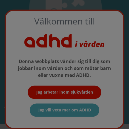
Välkommen till
Denna webbplats vänder sig till dig som
jobbar inom vården och som möter barn
Patientstöd
eller vuxna med ADHD.
Hjälpmedel för både barn och vuxna
Jag arbetar inom sjukvården
Till patientstöd
Jag vill veta mer om ADHD