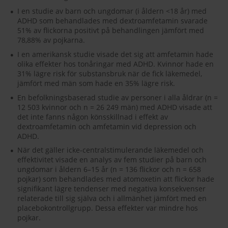
I en studie av barn och ungdomar (i åldern <18 år) med
ADHD som behandlades med dextroamfetamin svarade
51% av flickorna positivt på behandlingen jämfört med
78,88% av pojkarna.
I en amerikansk studie visade det sig att amfetamin hade
olika effekter hos tonåringar med ADHD. Kvinnor hade en
31% lägre risk för substansbruk när de fick läkemedel,
jämfört med män som hade en 35% lägre risk.
En befolkningsbaserad studie av personer i alla åldrar (n =
12 503 kvinnor och n = 26 249 män) med ADHD visade att
det inte fanns någon könsskillnad i effekt av
dextroamfetamin och amfetamin vid depression och
ADHD.
När det gäller icke-centralstimulerande läkemedel och
effektivitet visade en analys av fem studier på barn och
ungdomar i åldern 6–15 år (n = 136 flickor och n = 658
pojkar) som behandlades med atomoxetin att flickor hade
signifikant lägre tendenser med negativa konsekvenser
relaterade till sig själva och i allmänhet jämfört med en
placebokontrollgrupp. Dessa effekter var mindre hos
pojkar.