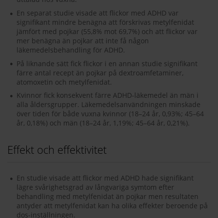
En separat studie visade att flickor med ADHD var
signifikant mindre benägna att förskrivas metylfenidat
jämfört med pojkar (55,8% mot 69,7%) och att flickor var
mer benägna än pojkar att inte få någon
läkemedelsbehandling för ADHD.
På liknande sätt fick flickor i en annan studie signifikant
färre antal recept än pojkar på dextroamfetaminer,
atomoxetin och metylfenidat.
Kvinnor fick konsekvent färre ADHD-läkemedel än män i
alla åldersgrupper. Läkemedelsanvändningen minskade
över tiden för både vuxna kvinnor (18–24 år, 0,93%; 45–64
år, 0,18%) och män (18–24 år, 1,19%; 45–64 år, 0,21%).
Effekt och effektivitet
En studie visade att flickor med ADHD hade signifikant
lägre svårighetsgrad av långvariga symtom efter
behandling med metylfenidat än pojkar men resultaten
antyder att metylfenidat kan ha olika effekter beroende på
dos-inställningen.