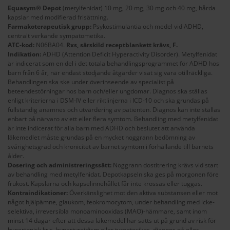
Equasym® Depot
(metylfenidat) 10 mg, 20 mg, 30 mg och 40 mg, hårda
kapslar med modifierad frisättning.
Farmakoterapeutisk grupp:
Psykostimulantia och medel vid ADHD,
centralt verkande sympatometika.
ATC-kod:
N06BA04.
Rxs, särskild receptblankett krävs, F.
Indikation:
ADHD (Attention Deficit Hyperactivity Disorder). Metylfenidat
är indicerat som en del i det totala behandlingsprogrammet för ADHD hos
barn från 6 år, när endast stödjande åtgärder visat sig vara otillräckliga.
Behandlingen ska ske under överinseende av specialist på
beteendestörningar hos barn och/eller ungdomar. Diagnos ska ställas
enligt kriterierna i DSM-IV eller riktlinjerna i ICD-10 och ska grundas på
fullständig anamnes och utvärdering av patienten. Diagnos kan inte ställas
enbart på närvaro av ett eller flera symtom. Behandling med metylfenidat
är inte indicerat för alla barn med ADHD och beslutet att använda
läkemedlet måste grundas på en mycket noggrann bedömning av
svårighetsgrad och kronicitet av barnet symtom i förhållande till barnets
ålder.
Dosering och administreringssätt:
Noggrann dostitrering krävs vid start
av behandling med metylfenidat. Depotkapseln ska ges på morgonen före
frukost. Kapslarna och kapselinnehållet får inte krossas eller tuggas.
Kontraindikationer:
Överkänslighet mot den aktiva substansen eller mot
något hjälpämne, glaukom, feokromocytom, under behandling med icke-
selektiva, irreversibla monoaminooxidas (MAO)-hämmare, samt inom
minst 14 dagar efter att dessa läkemedel har satts ut på grund av risk för
hypertonisk kris, hypertyroidism eller tyreotoxikos, diagnos på eller