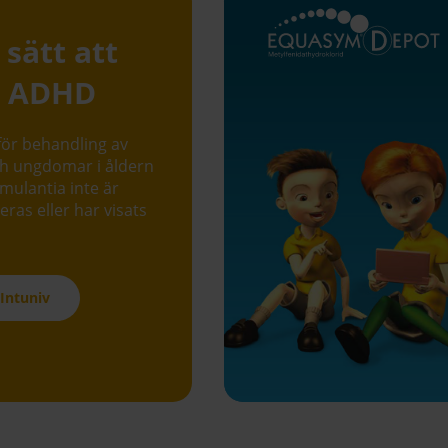
 sätt att
a ADHD
för behandling av
h ungdomar i åldern
imulantia inte är
eras eller har visats
Intuniv