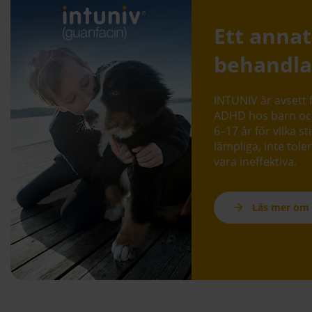
Ett annat
behandl
INTUNIV är avsett 
ADHD hos barn oc
6–17 år för vilka st
lämpliga, inte toler
vara ineffektiva.
Läs mer om 