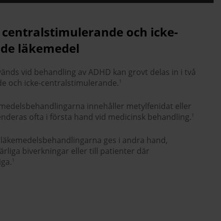
 centralstimulerande och icke-
nde läkemedel
änds vid behandling av ADHD kan grovt delas in i två
de och icke-centralstimulerande.
1
medelsbehandlingarna innehåller metylfenidat eller
eras ofta i första hand vid medicinsk behandling.
1
 läkemedelsbehandlingarna ges i andra hand,
iga biverkningar eller till patienter där
iga.
1