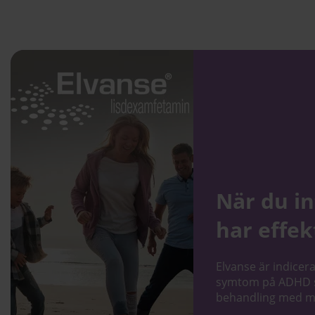
När du in
har effek
Elvanse är indicer
symtom på ADHD se
behandling med met