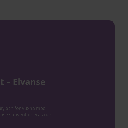
t – Elvanse
år, och för vuxna med
anse subventioneras när