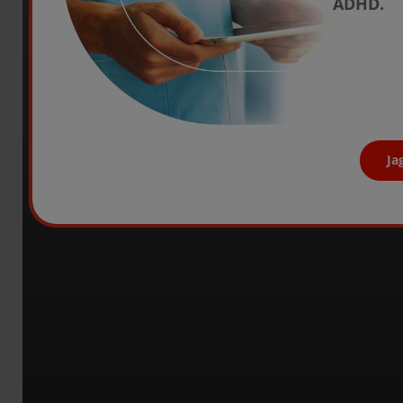
ADHD.
Takedas läkemede
Läkemedel är en del i behandlin
erbjuder läkemedel som gör skil
vuxna med ADHD
. Våra tre 
2, 4, 5
utifrån varje individs behov och 
Ja