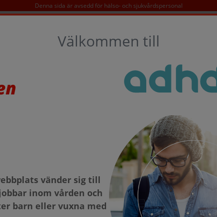
Denna sida är avsedd för hälso- och sjukvårdspersonal
SÖK
Välkommen till
D
KONTAKT
TAKEDA OCH ADHD
bbplats vänder sig till
jobbar inom vården och
er barn eller vuxna med