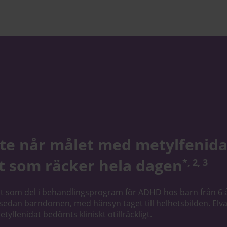
te når målet med metylfenida
t som räcker hela dagen
*, 2, 3
at som del i behandlingsprogram för ADHD hos barn från 6 
dan barndomen, med hänsyn taget till helhetsbilden. Elv
ylfenidat bedömts kliniskt otillräckligt.