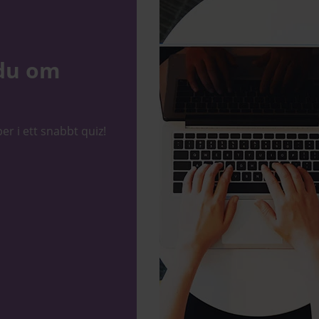
du om
er i ett snabbt quiz!