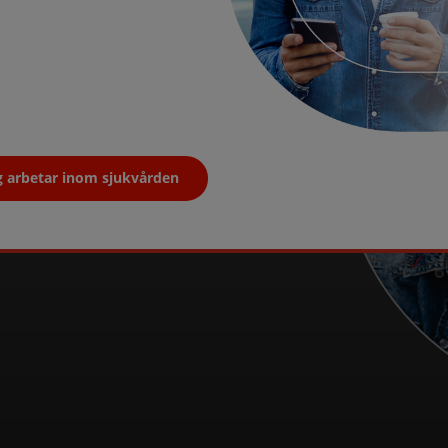
l inom ADHD
gen för patienter med ADHD. Vi
lnad för barn, ungdomar och
behandlingar ska användas
rådande behandlingsriktlinjer.
g arbetar inom sjukvården