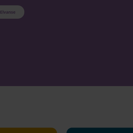
Elvanse
s effektduratio