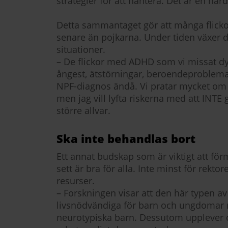
strategier för att hantera. Det är en hå
Detta sammantaget gör att många flicko
senare än pojkarna. Under tiden växer d
situationer.
– De flickor med ADHD som vi missat dy
ångest, ätstörningar, beroendeproblema
NPF-diagnos ändå. Vi pratar mycket om 
men jag vill lyfta riskerna med att INTE
större allvar.
Ska inte behandlas bort
Ett annat budskap som är viktigt att fö
sett är bra för alla. Inte minst för rekt
resurser.
– Forskningen visar att den här typen a
livsnödvändiga för barn och ungdomar 
neurotypiska barn. Dessutom upplever of