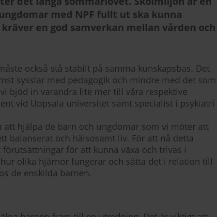
ter det långa sommarlovet. Skolmiljön är en
h ungdomar med NPF fullt ut ska kunna
tur kräver en god samverkan mellan vården och
i måste också stå stabilt på samma kunskapsbas. Det
 främst sysslar med pedagogik och mindre med det som
i bjöd in varandra lite mer till våra respektive
nt vid Uppsala universitet samt specialist i psykiatri
om att hjälpa de barn och ungdomar som vi möter att
tt balanserat och hälsosamt liv. För att nå detta
förutsättningar för att kunna växa och trivas i
ur olika hjärnor fungerar och sätta det i relation till
os de enskilda barnen.
jälpa barnen fram till en utredning. Det är viktigt att