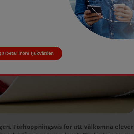
g arbetar inom sjukvården
igen. Förhoppningsvis för att välkomna elever