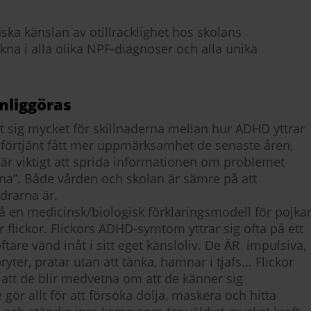
ka känslan av otillräcklighet hos skolans
kna i alla olika NPF-diagnoser och alla unika
nliggöras
t sig mycket för skillnaderna mellan hur ADHD yttrar
älförtjänt fått mer uppmärksamhet de senaste åren,
är viktigt att sprida informationen om problemet
rna”. Både vården och skolan är sämre på att
drarna är.
på en medicinsk/biologisk förklaringsmodell för pojka
 flickor. Flickors ADHD-symtom yttrar sig ofta på ett
tare vänd inåt i sitt eget känsloliv. De ÄR impulsiva,
yter, pratar utan att tänka, hamnar i tjafs... Flickor
r att de blir medvetna om att de känner sig
ör allt för att försöka dölja, maskera och hitta