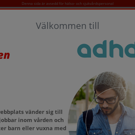
Denna sida är avsedd för hälso- och sjukvårdspersonal
SÖK
Välkommen till
D
KONTAKT
TAKEDA OCH ADHD
ärligt för eleverna
F hos vård och
ärligt för elevern
bbplats vänder sig till
jobbar inom vården och
er barn eller vuxna med