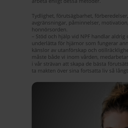
arbeta enligt dessa metoder.
Tydlighet, förutsägbarhet, förberedelser,
avgränsningar, påminnelser, motivatio
honnörsorden.
– Stöd och hjälp vid NPF handlar aldrig
underlätta för hjärnor som fungerar annor
känslor av utanförskap och otillräcklighet
måste både vi inom vården, medarbetarn
i vår strävan att skapa de bästa föruts
ta makten över sina fortsatta liv så lång