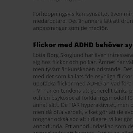
Förhoppningsvis kan synsättet även mins
medarbetare. Det är annars lätt att drun
anpassningar som de medför.
Flickor med ADHD behöver sy
Lotta Borg Skoglund har även intressera
sig hos flickor och pojkar. Ämnet har v
men tyvärr är kunskapen bristande. Det 
med det som kallats ”de osynliga flicko
upptäcka flickor med ADHD än vad föräl
– Vi har en tendens att generellt tänka 
och en psykosocial förklaringsmodell för
annat sätt. De HAR hyperaktivitet, men of
men då ofta verbalt, vilket gör att de avbr
mognar också socialt tidigare, vilket gö
annorlunda. Ett annorlundaskap som de g