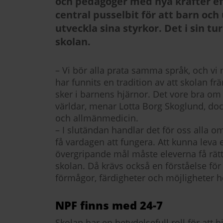
och pedagoger med nya krafter ef
central pusselbit för att barn oc
utveckla sina styrkor. Det i sin 
skolan.
– Vi bör alla prata samma språk, och v
har funnits en tradition av att skolan
sker i barnens hjärnor. Det vore bra om v
världar, menar Lotta Borg Skoglund, doce
och allmänmedicin.
– I slutändan handlar det för oss alla 
få vardagen att fungera. Att kunna leva e
övergripande mål måste eleverna få rätt 
skolan. Då krävs också en förståelse för h
förmågor, färdigheter och möjligheter h
NPF finns med 24-7
Skolan har en betydelsefull roll för att h