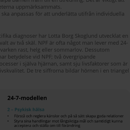
gheterna uppmärksammats.
 ska anpassas för att underlätta utifrån individuella
cifika diagnoser har Lotta Borg Skoglund utvecklat en
alt av två skäl. NPF är ofta något man lever med 24-
r varken rast, helg eller sommarlov. Dessutom
 har betydelse vid NPF; två övergripande
rocesser i själva hjärnan, samt sju livsfaktorer som är
vskvalitet. De tre siffrorna bildar hörnen i en triangel