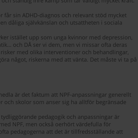
rd och ständig inre kamp som tar väldigt mycket kraft.
r får sin ADHD-diagnos och relevant stöd mycket
en dåliga självkänslan och utsattheten i sociala
ker istället upp som unga kvinnor med depression,
tik… och DÅ ser vi dem, men vi missar ofta deras
risker med olika interventioner och behandlingar,
 göra något, riskerna med att vänta. Det måste vi ta på
rmedla är det faktum att NPF-anpassningar generellt
orer och skolor som anser sig ha alltför begränsade
v tydliggörande pedagogik och anpassningar är
med NPF, men också oerhört värdefulla för
ta pedagogerna att det är tillfredsställande att