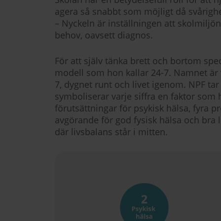
agera så snabbt som möjligt då svåri
– Nyckeln är inställningen att skolmiljön
behov, oavsett diagnos.
För att själv tänka brett och bortom spe
modell som hon kallar 24-7. Namnet är v
7, dygnet runt och livet igenom. NPF ta
symboliserar varje siffra en faktor som
förutsättningar för psykisk hälsa, fyra p
avgörande för god fysisk hälsa och bra li
där livsbalans står i mitten.