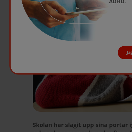
ADHD.
Ja
Skolan har slagit upp sina portar 