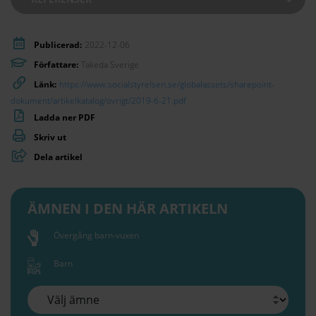
Publicerad:
2022-12-06
Författare:
Takeda Sverige
Länk:
https://www.socialstyrelsen.se/globalassets/sharepoint-
dokument/artikelkatalog/ovrigt/2019-6-21.pdf
Ladda ner PDF
Skriv ut
Dela artikel
ÄMNEN I DEN HÄR ARTIKELN
Övergång barn-vuxen
Barn