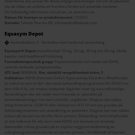
Patienterna ska varnas för dessa möjliga biverkningar och om de påverkas
ska de rådas att undvika att framföra fordon och använda maskiner.
För fullständig information och priser, se
www.fass.se
.
Datum för översyn av produktresumé:
12/2025
Kontakt:
Takeda Pharma AB,
infosweden@takeda.com
.
Equasym Depot
Narkotikaklass: II - Narkotika med medicinsk användning
Equasym® Depot
(metylfenidat) 10 mg, 20 mg, 30 mg och 40 mg, hårda
kapslar med modifierad frisättning.
Farmakoterapeutisk grupp:
Psykostimulantia och medel vid ADHD,
centralt verkande sympatometika.
ATC-kod:
N06BA04.
Rxs, särskild receptblankett krävs, F.
Indikation:
ADHD (Attention Deficit Hyperactivity Disorder). Metylfenidat
är indicerat som en del i det totala behandlingsprogrammet för ADHD hos
barn från 6 år, när endast stödjande åtgärder visat sig vara otillräckliga.
Behandlingen ska ske under överinseende av specialist på
beteendestörningar hos barn och/eller ungdomar. Diagnos ska ställas
enligt kriterierna i DSM-IV eller riktlinjerna i ICD-10 och ska grundas på
fullständig anamnes och utvärdering av patienten. Diagnos kan inte ställas
enbart på närvaro av ett eller flera symtom. Behandling med metylfenidat
är inte indicerat för alla barn med ADHD och beslutet att använda
läkemedlet måste grundas på en mycket noggrann bedömning av
svårighetsgrad och kronicitet av barnet symtom i förhållande till barnets