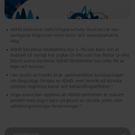
ADHD (Attention-Deficit/Hyperactivity Disorder) är den
vanligaste diagnosen inom barn- och vuxenpsykiatrin
idag.
1
ADHD beräknas förekomma hos 5–7% hos barn och är
dubbelt så vanligt hos pojkar (5–9%) som hos flickor (3–5%).
Bland vuxna beräknas ADHD förekomma hos cirka 3% av
män och kvinnor.
1
I en studie av Franke et al. sammanfattas kunskapsläget
om långsiktigt förlopp av ADHD, med tonvikt på kliniska
symtom, kognitiva banor och behandlingseffekter.
2
Unga vuxna kan uppleva att ADHD-symtomen är svårare
jämfört med yngre barn på grund av sociala, yrkes- och
utbildningsmässiga förväntningar.
3
REFERENSER