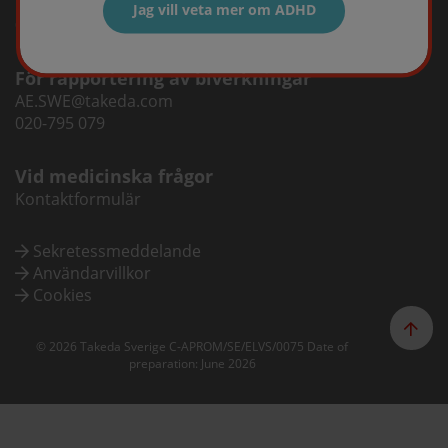
infosweden@takeda.com
Jag vill veta mer om ADHD
08-731 28 00
För rapportering av biverkningar
AE.SWE@takeda.com
020-795 079
Vid medicinska frågor
Kontaktformulär
Sekretessmeddelande
Användarvillkor
Cookies
© 2026 Takeda Sverige C-APROM/SE/ELVS/0075 Date of
preparation: June 2026