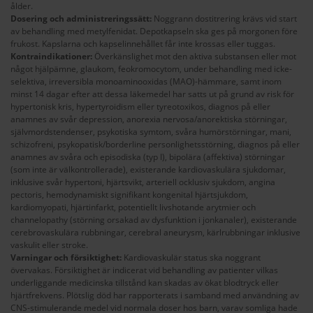
ålder.
Dosering och administreringssätt:
Noggrann dostitrering krävs vid start
av behandling med metylfenidat. Depotkapseln ska ges på morgonen före
frukost. Kapslarna och kapselinnehållet får inte krossas eller tuggas.
Kontraindikationer:
Överkänslighet mot den aktiva substansen eller mot
något hjälpämne, glaukom, feokromocytom, under behandling med icke-
selektiva, irreversibla monoaminooxidas (MAO)-hämmare, samt inom
minst 14 dagar efter att dessa läkemedel har satts ut på grund av risk för
hypertonisk kris, hypertyroidism eller tyreotoxikos, diagnos på eller
anamnes av svår depression, anorexia nervosa/anorektiska störningar,
självmordstendenser, psykotiska symtom, svåra humörstörningar, mani,
schizofreni, psykopatisk/borderline personlighetsstörning, diagnos på eller
anamnes av svåra och episodiska (typ I), bipolära (affektiva) störningar
(som inte är välkontrollerade), existerande kardiovaskulära sjukdomar,
inklusive svår hypertoni, hjärtsvikt, arteriell ocklusiv sjukdom, angina
pectoris, hemodynamiskt signifikant kongenital hjärtsjukdom,
kardiomyopati, hjärtinfarkt, potentiellt livshotande arytmier och
channelopathy (störning orsakad av dysfunktion i jonkanaler), existerande
cerebrovaskulära rubbningar, cerebral aneurysm, kärlrubbningar inklusive
vaskulit eller stroke.
Varningar och försiktighet:
Kardiovaskulär status ska noggrant
övervakas. Försiktighet är indicerat vid behandling av patienter vilkas
underliggande medicinska tillstånd kan skadas av ökat blodtryck eller
hjärtfrekvens. Plötslig död har rapporterats i samband med användning av
CNS-stimulerande medel vid normala doser hos barn, varav somliga hade