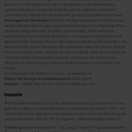
grund av risk för hypertensiv kris, hypertyroidism eller tyreotoxikos,
agitationstillstånd, symtomatisk kardiovaskulär sjukdom, avancerad
arterioskleros, måttlig till svår hypertoni, glaukom samt feokromocytom.
Varningar och försiktighet:
Risk för skadligt substansbruk och beroende,
kardiovaskulära biverkningar, psykiska biverkningar, tics, långsiktig effekt
på tillväxt (längd och vikt), kramper, synstörningar, förskrivning och
utlämning samt användning tillsammans med andra sympatomimetiska
läkemedel bör undvikas. Elvanse bör endast användas under graviditet om
den potentiella nyttan överväger den potentiella risken för fostret. Elvanse
ska inte användas under amning. Kan ha en måttlig effekt på förmågan att
framföra fordon och använda maskiner, då Elvanse kan orsaka yrsel,
dåsighet och synstörningar inklusive ackommodations¬svårigheter och
dimsyn.
För fullständig information och priser, se
www.fass.se
.
Datum för översyn av produktresumé:
2026-06-23
Kontakt:
Takeda Pharma AB,
infosweden@takeda.com
.
Intuniv
▼ Detta läkemedel är föremål för utökad övervakning. Detta kommer att
göra det möjligt att snabbt identifiera ny säkerhetsinformation. Hälso- och
sjukvårdspersonal uppmanas att rapportera varje misstänkt biverkning till:
Läkemedelsverket, Box 26, 751 03 Uppsala,
www.lakemedelsverket.se
.
Intuniv
(guanfacinhydroklorid) 1 mg, 2 mg, 3 mg och 4 mg, depottabletter.