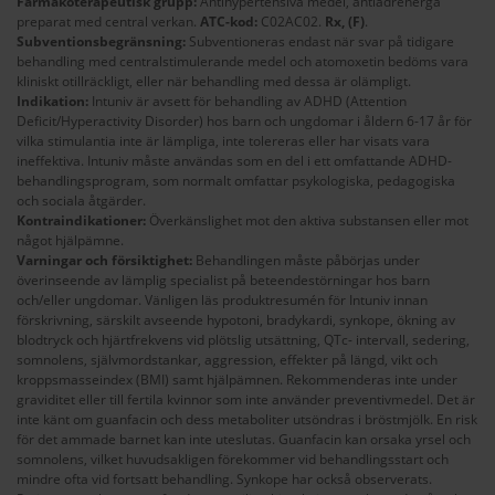
Farmakoterapeutisk grupp:
Antihypertensiva medel, antiadrenerga
preparat med central verkan.
ATC-kod:
C02AC02.
Rx,
(F)
.
Subventionsbegränsning:
Subventioneras endast när svar på tidigare
behandling med centralstimulerande medel och atomoxetin bedöms vara
kliniskt otillräckligt, eller när behandling med dessa är olämpligt.
Indikation:
Intuniv är avsett för behandling av ADHD (Attention
Deficit/Hyperactivity Disorder) hos barn och ungdomar i åldern 6-17 år för
vilka stimulantia inte är lämpliga, inte tolereras eller har visats vara
ineffektiva. Intuniv måste användas som en del i ett omfattande ADHD-
behandlingsprogram, som normalt omfattar psykologiska, pedagogiska
och sociala åtgärder.
Kontraindikationer:
Överkänslighet mot den aktiva substansen eller mot
något hjälpämne.
Varningar och försiktighet:
Behandlingen måste påbörjas under
överinseende av lämplig specialist på beteendestörningar hos barn
och/eller ungdomar. Vänligen läs produktresumén för Intuniv innan
förskrivning, särskilt avseende hypotoni, bradykardi, synkope, ökning av
blodtryck och hjärtfrekvens vid plötslig utsättning, QTc- intervall, sedering,
somnolens, självmordstankar, aggression, effekter på längd, vikt och
kroppsmasseindex (BMI) samt hjälpämnen. Rekommenderas inte under
graviditet eller till fertila kvinnor som inte använder preventivmedel. Det är
inte känt om guanfacin och dess metaboliter utsöndras i bröstmjölk. En risk
för det ammade barnet kan inte uteslutas. Guanfacin kan orsaka yrsel och
somnolens, vilket huvudsakligen förekommer vid behandlingsstart och
mindre ofta vid fortsatt behandling. Synkope har också observerats.