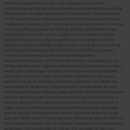
kardiella strukturavvikelser eller andra allvarliga hjärtproblem.
Felanvändning av CNS-stimulerande medel kan ha samband med plötslig
död och andra allvarliga kardiovaskulära biverkningar. Cerebral vaskulit
verkar vara en mycket sällsynt idiosynkratisk reaktion på exponering för
metylfenidat. Utveckling eller förvärring av psykiska störningar. Förvärring
av existerande psykotiska eller maniska symtom, uppträdande av nya
psykotiska eller maniska symtom, aggressivt eller fientligt beteende,
självmordstendens, tics, ångest, agitation eller spänningar, bipolära
sjukdomar, tillväxt, epileptiska anfall, priapism, missbruk, felanvändning
och avvikande användning, ökat intraokulärt tryck (IOP) och glaukom
(inklusive öppenvinkelglaukom och trångvinkelglaukom).
Långtidsbehandling (mer än 12 månader) hos barn och ungdomar, ska
fortlöpande övervakas noggrant med avseende på kardiovaskulär status,
tillväxt, aptit, utveckling av nya eller förvärring av existerande psykiska
störningar. Läkare som väljer att använda metylfenidat under längre
perioder (mer än 12 månader) till barn och ungdomar med ADHD ska
regelbundet omvärdera den långsiktiga nyttan av läkemedlet för varje
enskild patient med perioder utan behandling för att bedöma hur patienten
fungerar utan läkemedel. Det rekommenderas att metylfenidat sätts ut
minst en gång per år för bedömning av barnets tillstånd (företrädesvis
under skollov). Förbättringen kan komma att bibehållas när läkemedlet
sätts ut antingen tillfälligt eller permanent. Rekommenderas inte under
graviditet såvida inte en senareläggning av behandling utgör en större risk
för graviditeten. Metylfenidat har påvisats i bröstmjölk hos en kvinna som
behandlats med metylfenidat. En risk kan inte uteslutas för barn som