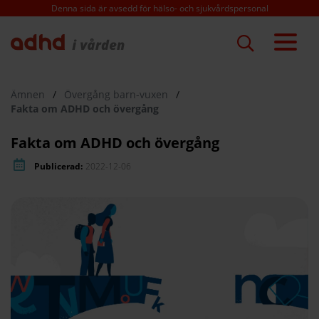
Hoppa
Denna sida är avsedd för hälso- och sjukvårdspersonal
till
huvudinnehåll
Ämnen
/
Övergång barn-vuxen
/
Fakta om ADHD och övergång
Fakta om ADHD och övergång
Publicerad:
2022-12-06