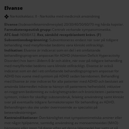
Elvanse
Narkotikaklass: II - Narkotika med medicinsk användning
Elvanse
(lisdexamfetamindimesylat) 20/30/40/50/60/70 mg hårda kapslar.
Farmakoterapeutisk grupp:
Centralt verkande sympatomimetika.
ATC-kod:
N06BA12.
Rxs, särskild receptblankett krävs. (F)
Subventionsbegränsning:
Subventioneras endast när svar på tidigare
behandling med metylfenidat bedöms vara kliniskt otillräckligt.
Indikation:
Elvanse är indicerat som en del i ett omfattande
behandlingsprogram anpassat för ADHD (Attention Deficit Hyperactivity
Disorder) hos barn i åldern 6 år och äldre, när svar på tidigare behandling
med metylfenidat bedöms vara kliniskt otillräckligt. Elvanse är också
indicerat som en del i ett omfattande behandlingsprogram anpassat för
ADHD hos vuxna med symtom på ADHD sedan barndomen. Behandling
med Elvanse är inte indicerat för alla patienter med ADHD och beslutet att
använda läkemedlet måste ta hänsyn till patientens helhetsbild, inklusive
en noggrann bedömning av svårighetsgraden och kroniciteten i patientens
symtom, risken för skadligt substansbruk, felaktig användning samt kliniskt
svar på eventuella tidigare farmakoterapier för behandling av ADHD.
Behandlingen ska ske under överinseende av specialist på
beteendestörningar.
Kontraindikationer:
Överkänslighet mot sympatomimetiska aminer eller
mot något hjälpämne, samtidig användning av monoaminoxidas (MAO)-
hämmare eller inom 14 dagar efter att dessa läkemedel har satts ut på