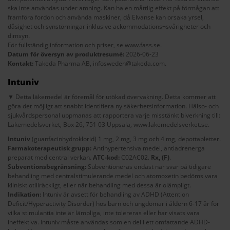
ska inte användas under amning. Kan ha en måttlig effekt på förmågan att
framföra fordon och använda maskiner, då Elvanse kan orsaka yrsel,
dåsighet och synstörningar inklusive ackommodations¬svårigheter och
dimsyn.
För fullständig information och priser, se
www.fass.se
.
Datum för översyn av produktresumé:
2026-06-23
Kontakt:
Takeda Pharma AB,
infosweden@takeda.com
.
Intuniv
▼ Detta läkemedel är föremål för utökad övervakning. Detta kommer att
göra det möjligt att snabbt identifiera ny säkerhetsinformation. Hälso- och
sjukvårdspersonal uppmanas att rapportera varje misstänkt biverkning till:
Läkemedelsverket, Box 26, 751 03 Uppsala,
www.lakemedelsverket.se
.
Intuniv
(guanfacinhydroklorid) 1 mg, 2 mg, 3 mg och 4 mg, depottabletter.
Farmakoterapeutisk grupp:
Antihypertensiva medel, antiadrenerga
preparat med central verkan.
ATC-kod:
C02AC02.
Rx,
(F)
.
Subventionsbegränsning:
Subventioneras endast när svar på tidigare
behandling med centralstimulerande medel och atomoxetin bedöms vara
kliniskt otillräckligt, eller när behandling med dessa är olämpligt.
Indikation:
Intuniv är avsett för behandling av ADHD (Attention
Deficit/Hyperactivity Disorder) hos barn och ungdomar i åldern 6-17 år för
vilka stimulantia inte är lämpliga, inte tolereras eller har visats vara
ineffektiva. Intuniv måste användas som en del i ett omfattande ADHD-