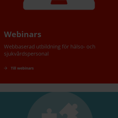
Webinars
Webbaserad utbildning för hälso- och
sjukvårdspersonal
Till webinars