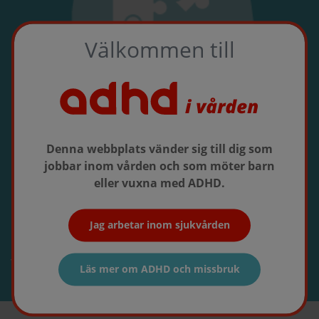
Välkommen till
Denna webbplats vänder sig till dig som
jobbar inom vården och som möter barn
Patientstöd
eller vuxna med ADHD.
Hjälpmedel för både barn och vuxna
Jag arbetar inom sjukvården
Till patientstöd
Läs mer om ADHD och missbruk