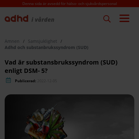
Hoppa
Denna sida är avsedd för hälso- och sjukvårdspersonal
till
huvudinnehåll
Ämnen
/
Samsjuklighet
/
Adhd och substanbrukssyndrom (SUD)
Vad är substansbrukssyndrom (SUD)
enligt DSM- 5?
Publicerad:
2022-12-05