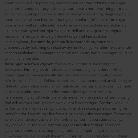
anamnes av svår depression, anorexia nervosa/anorektiska störningar,
självmordstendenser, psykotiska symtom, svåra humörstörningar, mani,
schizofreni, psykopatisk/borderline personlighetsstörning, diagnos på eller
anamnes av svåra och episodiska (typ I), bipolära (affektiva) störningar
(som inte är välkontrollerade), existerande kardiovaskulära sjukdomar,
inklusive svår hypertoni, hjärtsvikt, arteriell ocklusiv sjukdom, angina
pectoris, hemodynamiskt signifikant kongenital hjärtsjukdom,
kardiomyopati, hjärtinfarkt, potentiellt livshotande arytmier och
channelopathy (störning orsakad av dysfunktion i jonkanaler), existerande
cerebrovaskulära rubbningar, cerebral aneurysm, kärlrubbningar inklusive
vaskulit eller stroke.
Varningar och försiktighet:
Kardiovaskulär status ska noggrant
övervakas. Försiktighet är indicerat vid behandling av patienter vilkas
underliggande medicinska tillstånd kan skadas av ökat blodtryck eller
hjärtfrekvens. Plötslig död har rapporterats i samband med användning av
CNS-stimulerande medel vid normala doser hos barn, varav somliga hade
kardiella strukturavvikelser eller andra allvarliga hjärtproblem.
Felanvändning av CNS-stimulerande medel kan ha samband med plötslig
död och andra allvarliga kardiovaskulära biverkningar. Cerebral vaskulit
verkar vara en mycket sällsynt idiosynkratisk reaktion på exponering för
metylfenidat. Utveckling eller förvärring av psykiska störningar. Förvärring
av existerande psykotiska eller maniska symtom, uppträdande av nya
psykotiska eller maniska symtom, aggressivt eller fientligt beteende,
självmordstendens, tics, ångest, agitation eller spänningar, bipolära
sjukdomar, tillväxt, epileptiska anfall, priapism, missbruk, felanvändning