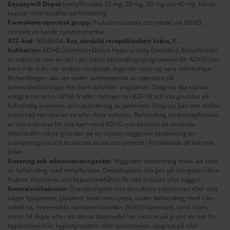
Equasym® Depot
(metylfenidat) 10 mg, 20 mg, 30 mg och 40 mg, hårda
kapslar med modifierad frisättning.
Farmakoterapeutisk grupp:
Psykostimulantia och medel vid ADHD,
centralt verkande sympatometika.
ATC-kod:
N06BA04.
Rxs, särskild receptblankett krävs, F.
Indikation:
ADHD (Attention Deficit Hyperactivity Disorder). Metylfenidat
är indicerat som en del i det totala behandlingsprogrammet för ADHD hos
barn från 6 år, när endast stödjande åtgärder visat sig vara otillräckliga.
Behandlingen ska ske under överinseende av specialist på
beteendestörningar hos barn och/eller ungdomar. Diagnos ska ställas
enligt kriterierna i DSM-IV eller riktlinjerna i ICD-10 och ska grundas på
fullständig anamnes och utvärdering av patienten. Diagnos kan inte ställas
enbart på närvaro av ett eller flera symtom. Behandling med metylfenidat
är inte indicerat för alla barn med ADHD och beslutet att använda
läkemedlet måste grundas på en mycket noggrann bedömning av
svårighetsgrad och kronicitet av barnet symtom i förhållande till barnets
ålder.
Dosering och administreringssätt:
Noggrann dostitrering krävs vid start
av behandling med metylfenidat. Depotkapseln ska ges på morgonen före
frukost. Kapslarna och kapselinnehållet får inte krossas eller tuggas.
Kontraindikationer:
Överkänslighet mot den aktiva substansen eller mot
något hjälpämne, glaukom, feokromocytom, under behandling med icke-
selektiva, irreversibla monoaminooxidas (MAO)-hämmare, samt inom
minst 14 dagar efter att dessa läkemedel har satts ut på grund av risk för
hypertonisk kris, hypertyroidism eller tyreotoxikos, diagnos på eller