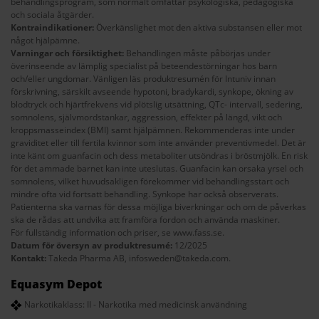
behandlingsprogram, som normalt omfattar psykologiska, pedagogiska
och sociala åtgärder.
Kontraindikationer:
Överkänslighet mot den aktiva substansen eller mot
något hjälpämne.
Varningar och försiktighet:
Behandlingen måste påbörjas under
överinseende av lämplig specialist på beteendestörningar hos barn
och/eller ungdomar. Vänligen läs produktresumén för Intuniv innan
förskrivning, särskilt avseende hypotoni, bradykardi, synkope, ökning av
blodtryck och hjärtfrekvens vid plötslig utsättning, QTc- intervall, sedering,
somnolens, självmordstankar, aggression, effekter på längd, vikt och
kroppsmasseindex (BMI) samt hjälpämnen. Rekommenderas inte under
graviditet eller till fertila kvinnor som inte använder preventivmedel. Det är
inte känt om guanfacin och dess metaboliter utsöndras i bröstmjölk. En risk
för det ammade barnet kan inte uteslutas. Guanfacin kan orsaka yrsel och
somnolens, vilket huvudsakligen förekommer vid behandlingsstart och
mindre ofta vid fortsatt behandling. Synkope har också observerats.
Patienterna ska varnas för dessa möjliga biverkningar och om de påverkas
ska de rådas att undvika att framföra fordon och använda maskiner.
För fullständig information och priser, se
www.fass.se
.
Datum för översyn av produktresumé:
12/2025
Kontakt:
Takeda Pharma AB,
infosweden@takeda.com
.
Equasym Depot
Narkotikaklass: II - Narkotika med medicinsk användning