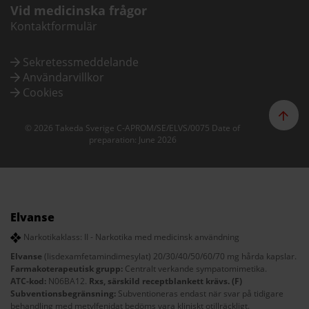
Vid medicinska frågor
Kontaktformulär
Sekretessmeddelande
Användarvillkor
Cookies
© 2026 Takeda Sverige C-APROM/SE/ELVS/0075 Date of
preparation: June 2026
Elvanse
Narkotikaklass: II - Narkotika med medicinsk användning
Elvanse
(lisdexamfetamindimesylat) 20/30/40/50/60/70 mg hårda kapslar.
Farmakoterapeutisk grupp:
Centralt verkande sympatomimetika.
ATC-kod:
N06BA12.
Rxs, särskild receptblankett krävs. (F)
Subventionsbegränsning:
Subventioneras endast när svar på tidigare
behandling med metylfenidat bedöms vara kliniskt otillräckligt.