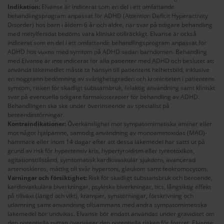
Indikation:
Elvanse är indicerat som en del i ett omfattande
behandlingsprogram anpassat för ADHD (Attention Deficit Hyperactivity
Disorder) hos barn i åldern 6 år och äldre, när svar på tidigare behandling
med metylfenidat bedöms vara kliniskt otillräckligt. Elvanse är också
indicerat som en del i ett omfattande behandlingsprogram anpassat för
ADHD hos vuxna med symtom på ADHD sedan barndomen. Behandling
med Elvanse är inte indicerat för alla patienter med ADHD och beslutet att
använda läkemedlet måste ta hänsyn till patientens helhetsbild, inklusive
en noggrann bedömning av svårighetsgraden och kroniciteten i patientens
symtom, risken för skadligt substansbruk, felaktig användning samt kliniskt
svar på eventuella tidigare farmakoterapier för behandling av ADHD.
Behandlingen ska ske under överinseende av specialist på
beteendestörningar.
Kontraindikationer:
Överkänslighet mot sympatomimetiska aminer eller
mot något hjälpämne, samtidig användning av monoaminoxidas (MAO)-
hämmare eller inom 14 dagar efter att dessa läkemedel har satts ut på
grund av risk för hypertensiv kris, hypertyroidism eller tyreotoxikos,
agitationstillstånd, symtomatisk kardiovaskulär sjukdom, avancerad
arterioskleros, måttlig till svår hypertoni, glaukom samt feokromocytom.
Varningar och försiktighet:
Risk för skadligt substansbruk och beroende,
kardiovaskulära biverkningar, psykiska biverkningar, tics, långsiktig effekt
på tillväxt (längd och vikt), kramper, synstörningar, förskrivning och
utlämning samt användning tillsammans med andra sympatomimetiska
läkemedel bör undvikas. Elvanse bör endast användas under graviditet om
den potentiella nyttan överväger den potentiella risken för fostret. Elvanse