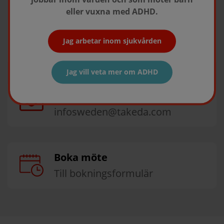
eller vuxna med ADHD.
Ring oss
Jag arbetar inom sjukvården
08 - 731 28 00
Jag vill veta mer om ADHD
Maila oss
infosweden@takeda.com
Boka möte
Till bokningsformulär