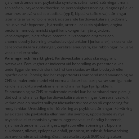
självmordstendenser, psykotiska symtom, svåra humörstörningar, mani,
schizofreni, psykopatisk/borderline personlighetsstörning, diagnos på eller
anamnes av svåra och episodiska (typ I), bipolära (affektiva) störningar
(som inte är välkontrollerade), existerande kardiovaskulära sjukdomar,
inklusive svår hypertoni, hjärtsvikt, arteriell ocklusiv sjukdom, angina
pectoris, hemodynamiskt signifikant kongenital hjärtsjukdom,
kardiomyopati, hjärtinfarkt, potentiellt livshotande arytmier och
channelopathy (störning orsakad av dysfunktion i jonkanaler), existerande
cerebrovaskulära rubbningar, cerebral aneurysm, kärlrubbningar inklusive
vaskulit eller stroke.
Varningar och försiktighet:
Kardiovaskulär status ska noggrant
övervakas. Försiktighet är indicerat vid behandling av patienter vilkas
underliggande medicinska tillstånd kan skadas av ökat blodtryck eller
hjärtfrekvens. Plötslig död har rapporterats i samband med användning av
CNS-stimulerande medel vid normala doser hos barn, varav somliga hade
kardiella strukturavvikelser eller andra allvarliga hjärtproblem.
Felanvändning av CNS-stimulerande medel kan ha samband med plötslig
död och andra allvarliga kardiovaskulära biverkningar. Cerebral vaskulit
verkar vara en mycket sällsynt idiosynkratisk reaktion på exponering för
metylfenidat. Utveckling eller förvärring av psykiska störningar. Förvärring
av existerande psykotiska eller maniska symtom, uppträdande av nya
psykotiska eller maniska symtom, aggressivt eller fientligt beteende,
självmordstendens, tics, ångest, agitation eller spänningar, bipolära
sjukdomar, tillväxt, epileptiska anfall, priapism, missbruk, felanvändning
och avvikande användning, ökat intraokulärt tryck (IOP) och glaukom