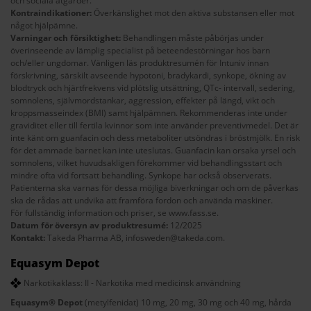
och sociala åtgärder.
Kontraindikationer:
Överkänslighet mot den aktiva substansen eller mot
något hjälpämne.
Varningar och försiktighet:
Behandlingen måste påbörjas under
överinseende av lämplig specialist på beteendestörningar hos barn
och/eller ungdomar. Vänligen läs produktresumén för Intuniv innan
förskrivning, särskilt avseende hypotoni, bradykardi, synkope, ökning av
blodtryck och hjärtfrekvens vid plötslig utsättning, QTc- intervall, sedering,
somnolens, självmordstankar, aggression, effekter på längd, vikt och
kroppsmasseindex (BMI) samt hjälpämnen. Rekommenderas inte under
graviditet eller till fertila kvinnor som inte använder preventivmedel. Det är
inte känt om guanfacin och dess metaboliter utsöndras i bröstmjölk. En risk
för det ammade barnet kan inte uteslutas. Guanfacin kan orsaka yrsel och
somnolens, vilket huvudsakligen förekommer vid behandlingsstart och
mindre ofta vid fortsatt behandling. Synkope har också observerats.
Patienterna ska varnas för dessa möjliga biverkningar och om de påverkas
ska de rådas att undvika att framföra fordon och använda maskiner.
För fullständig information och priser, se
www.fass.se
.
Datum för översyn av produktresumé:
12/2025
Kontakt:
Takeda Pharma AB,
infosweden@takeda.com
.
Equasym Depot
Narkotikaklass: II - Narkotika med medicinsk användning
Equasym® Depot
(metylfenidat) 10 mg, 20 mg, 30 mg och 40 mg, hårda