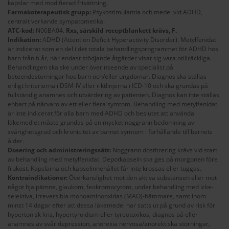
kapslar med modifierad frisättning.
Farmakoterapeutisk grupp:
Psykostimulantia och medel vid ADHD,
centralt verkande sympatometika.
ATC-kod:
N06BA04.
Rxs, särskild receptblankett krävs, F.
Indikation:
ADHD (Attention Deficit Hyperactivity Disorder). Metylfenidat
är indicerat som en del i det totala behandlingsprogrammet för ADHD hos
barn från 6 år, när endast stödjande åtgärder visat sig vara otillräckliga.
Behandlingen ska ske under överinseende av specialist på
beteendestörningar hos barn och/eller ungdomar. Diagnos ska ställas
enligt kriterierna i DSM-IV eller riktlinjerna i ICD-10 och ska grundas på
fullständig anamnes och utvärdering av patienten. Diagnos kan inte ställas
enbart på närvaro av ett eller flera symtom. Behandling med metylfenidat
är inte indicerat för alla barn med ADHD och beslutet att använda
läkemedlet måste grundas på en mycket noggrann bedömning av
svårighetsgrad och kronicitet av barnet symtom i förhållande till barnets
ålder.
Dosering och administreringssätt:
Noggrann dostitrering krävs vid start
av behandling med metylfenidat. Depotkapseln ska ges på morgonen före
frukost. Kapslarna och kapselinnehållet får inte krossas eller tuggas.
Kontraindikationer:
Överkänslighet mot den aktiva substansen eller mot
något hjälpämne, glaukom, feokromocytom, under behandling med icke-
selektiva, irreversibla monoaminooxidas (MAO)-hämmare, samt inom
minst 14 dagar efter att dessa läkemedel har satts ut på grund av risk för
hypertonisk kris, hypertyroidism eller tyreotoxikos, diagnos på eller
anamnes av svår depression, anorexia nervosa/anorektiska störningar,