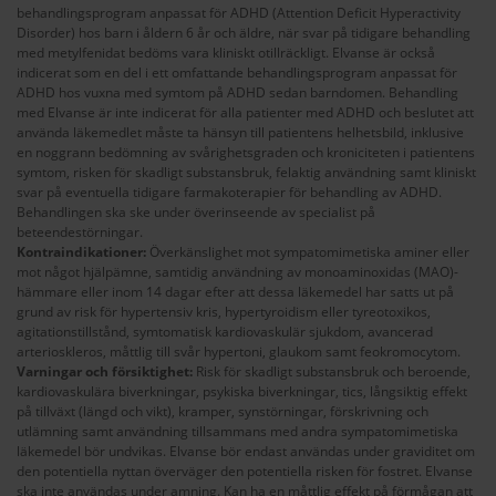
behandlingsprogram anpassat för ADHD (Attention Deficit Hyperactivity
Disorder) hos barn i åldern 6 år och äldre, när svar på tidigare behandling
med metylfenidat bedöms vara kliniskt otillräckligt. Elvanse är också
indicerat som en del i ett omfattande behandlingsprogram anpassat för
ADHD hos vuxna med symtom på ADHD sedan barndomen. Behandling
med Elvanse är inte indicerat för alla patienter med ADHD och beslutet att
använda läkemedlet måste ta hänsyn till patientens helhetsbild, inklusive
en noggrann bedömning av svårighetsgraden och kroniciteten i patientens
symtom, risken för skadligt substansbruk, felaktig användning samt kliniskt
svar på eventuella tidigare farmakoterapier för behandling av ADHD.
Behandlingen ska ske under överinseende av specialist på
beteendestörningar.
Kontraindikationer:
Överkänslighet mot sympatomimetiska aminer eller
mot något hjälpämne, samtidig användning av monoaminoxidas (MAO)-
hämmare eller inom 14 dagar efter att dessa läkemedel har satts ut på
grund av risk för hypertensiv kris, hypertyroidism eller tyreotoxikos,
agitationstillstånd, symtomatisk kardiovaskulär sjukdom, avancerad
arterioskleros, måttlig till svår hypertoni, glaukom samt feokromocytom.
Varningar och försiktighet:
Risk för skadligt substansbruk och beroende,
kardiovaskulära biverkningar, psykiska biverkningar, tics, långsiktig effekt
på tillväxt (längd och vikt), kramper, synstörningar, förskrivning och
utlämning samt användning tillsammans med andra sympatomimetiska
läkemedel bör undvikas. Elvanse bör endast användas under graviditet om
den potentiella nyttan överväger den potentiella risken för fostret. Elvanse
ska inte användas under amning. Kan ha en måttlig effekt på förmågan att