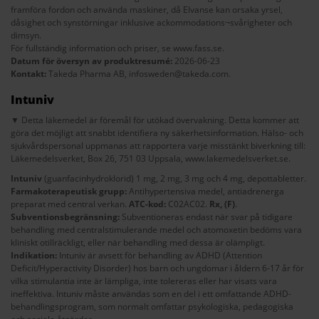
framföra fordon och använda maskiner, då Elvanse kan orsaka yrsel,
dåsighet och synstörningar inklusive ackommodations¬svårigheter och
dimsyn.
För fullständig information och priser, se
www.fass.se
.
Datum för översyn av produktresumé:
2026-06-23
Kontakt:
Takeda Pharma AB,
infosweden@takeda.com
.
Intuniv
▼ Detta läkemedel är föremål för utökad övervakning. Detta kommer att
göra det möjligt att snabbt identifiera ny säkerhetsinformation. Hälso- och
sjukvårdspersonal uppmanas att rapportera varje misstänkt biverkning till:
Läkemedelsverket, Box 26, 751 03 Uppsala,
www.lakemedelsverket.se
.
Intuniv
(guanfacinhydroklorid) 1 mg, 2 mg, 3 mg och 4 mg, depottabletter.
Farmakoterapeutisk grupp:
Antihypertensiva medel, antiadrenerga
preparat med central verkan.
ATC-kod:
C02AC02.
Rx,
(F)
.
Subventionsbegränsning:
Subventioneras endast när svar på tidigare
behandling med centralstimulerande medel och atomoxetin bedöms vara
kliniskt otillräckligt, eller när behandling med dessa är olämpligt.
Indikation:
Intuniv är avsett för behandling av ADHD (Attention
Deficit/Hyperactivity Disorder) hos barn och ungdomar i åldern 6-17 år för
vilka stimulantia inte är lämpliga, inte tolereras eller har visats vara
ineffektiva. Intuniv måste användas som en del i ett omfattande ADHD-
behandlingsprogram, som normalt omfattar psykologiska, pedagogiska