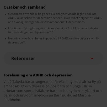
Orsaker och samband
Genom att använda olika genetiska analyser visade Riglin et al. att
ADHD ökar risken för depression senare i livet, vilket antyder att ADHD
är en vanlig bidragande orsak/komponent till depression
.
9
Emotionell dysreglering är en komponent av ADHD och en riskfaktor
för utvecklingen av depression
.
10-14
Negativa livserfarenheter kopplade till ADHD kan förstärka risken för
depression
.
15
Referenser
Föreläsning om ADHD och depression
Vi på Takeda har arrangerat en föreläsning med Ulrika By på
ämnet ADHD och depression hos barn och unga. Ulrika
arbetar som specialistläkare barn- och ungdomspsykiatri och
barn- och ungdomsmedicin på Barnsjukhuset Martina i
Stockholm.