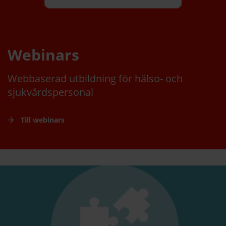
Webinars
Webbaserad utbildning för hälso- och
sjukvårdspersonal
Till webinars