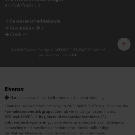
Kontaktformulär
Sekretessmeddelande
Användarvillkor
Cookies
© 2026 Takeda Sverige C-APROM/SE/ELVS/0075 Date of
preparation: June 2026
Elvanse
Narkotikaklass: II - Narkotika med medicinsk användning
Elvanse
(lisdexamfetamindimesylat) 20/30/40/50/60/70 mg hårda kapslar.
Farmakoterapeutisk grupp:
Centralt verkande sympatomimetika.
ATC-kod:
N06BA12.
Rxs, särskild receptblankett krävs. (F)
Subventionsbegränsning:
Subventioneras endast när svar på tidigare
behandling med metylfenidat bedöms vara kliniskt otillräckligt.
Indikation:
Elvanse är indicerat som en del i ett omfattande