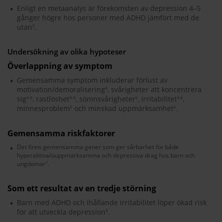
Enligt en metaanalys är förekomsten av depression 4–5
gånger högre hos personer med ADHD jämfört med de
utan
.
3
Undersökning av olika hypoteser
Överlappning av symptom
Gemensamma symptom inkluderar förlust av
motivation/demoralisering
, svårigheter att koncentrera
4
sig
, rastlöshet
, sömnsvårigheter
, irritabilitet
,
4-6
4-6
6
4,6
minnesproblem
och minskad uppmärksamhet
.
5
6
Gemensamma riskfaktorer
Det finns gemensamma gener som ger sårbarhet för både
hyperaktiva/ouppmärksamma och depressiva drag hos barn och
ungdomar
.
7
Som ett resultat av en tredje störning
Barn med ADHD och ihållande irritabilitet löper ökad risk
för att utveckla depression
.
8