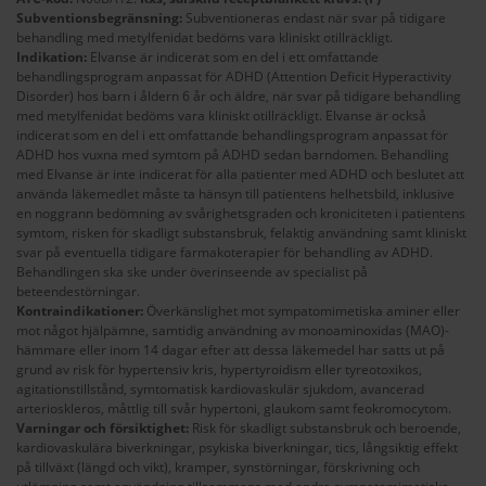
Subventionsbegränsning:
Subventioneras endast när svar på tidigare
behandling med metylfenidat bedöms vara kliniskt otillräckligt.
Indikation:
Elvanse är indicerat som en del i ett omfattande
behandlingsprogram anpassat för ADHD (Attention Deficit Hyperactivity
Disorder) hos barn i åldern 6 år och äldre, när svar på tidigare behandling
med metylfenidat bedöms vara kliniskt otillräckligt. Elvanse är också
indicerat som en del i ett omfattande behandlingsprogram anpassat för
ADHD hos vuxna med symtom på ADHD sedan barndomen. Behandling
med Elvanse är inte indicerat för alla patienter med ADHD och beslutet att
använda läkemedlet måste ta hänsyn till patientens helhetsbild, inklusive
en noggrann bedömning av svårighetsgraden och kroniciteten i patientens
symtom, risken för skadligt substansbruk, felaktig användning samt kliniskt
svar på eventuella tidigare farmakoterapier för behandling av ADHD.
Behandlingen ska ske under överinseende av specialist på
beteendestörningar.
Kontraindikationer:
Överkänslighet mot sympatomimetiska aminer eller
mot något hjälpämne, samtidig användning av monoaminoxidas (MAO)-
hämmare eller inom 14 dagar efter att dessa läkemedel har satts ut på
grund av risk för hypertensiv kris, hypertyroidism eller tyreotoxikos,
agitationstillstånd, symtomatisk kardiovaskulär sjukdom, avancerad
arterioskleros, måttlig till svår hypertoni, glaukom samt feokromocytom.
Varningar och försiktighet:
Risk för skadligt substansbruk och beroende,
kardiovaskulära biverkningar, psykiska biverkningar, tics, långsiktig effekt
på tillväxt (längd och vikt), kramper, synstörningar, förskrivning och