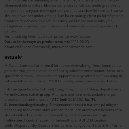
utlämning samt användning tillsammans med andra sympatomimetiska
läkemedel bör undvikas. Elvanse bör endast användas under graviditet om
den potentiella nyttan överväger den potentiella risken för fostret. Elvanse
ska inte användas under amning. Kan ha en måttlig effekt på förmågan att
framföra fordon och använda maskiner, då Elvanse kan orsaka yrsel,
dåsighet och synstörningar inklusive ackommodations¬svårigheter och
dimsyn.
För fullständig information och priser, se
www.fass.se
.
Datum för översyn av produktresumé:
2026-06-23
Kontakt:
Takeda Pharma AB,
infosweden@takeda.com
.
Intuniv
▼ Detta läkemedel är föremål för utökad övervakning. Detta kommer att
göra det möjligt att snabbt identifiera ny säkerhetsinformation. Hälso- och
sjukvårdspersonal uppmanas att rapportera varje misstänkt biverkning till:
Läkemedelsverket, Box 26, 751 03 Uppsala,
www.lakemedelsverket.se
.
Intuniv
(guanfacinhydroklorid) 1 mg, 2 mg, 3 mg och 4 mg, depottabletter.
Farmakoterapeutisk grupp:
Antihypertensiva medel, antiadrenerga
preparat med central verkan.
ATC-kod:
C02AC02.
Rx,
(F)
.
Subventionsbegränsning:
Subventioneras endast när svar på tidigare
behandling med centralstimulerande medel och atomoxetin bedöms vara
kliniskt otillräckligt, eller när behandling med dessa är olämpligt.
Indikation:
Intuniv är avsett för behandling av ADHD (Attention
Deficit/Hyperactivity Disorder) hos barn och ungdomar i åldern 6-17 år för