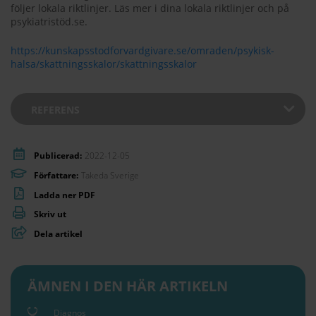
följer lokala riktlinjer. Läs mer i dina lokala riktlinjer och på
psykiatristöd.se.
https://kunskapsstodforvardgivare.se/omraden/psykisk-
halsa/skattningsskalor/skattningsskalor
REFERENS
Publicerad:
2022-12-05
Författare:
Takeda Sverige
Ladda ner PDF
Skriv ut
Dela artikel
ÄMNEN I DEN HÄR ARTIKELN
Diagnos