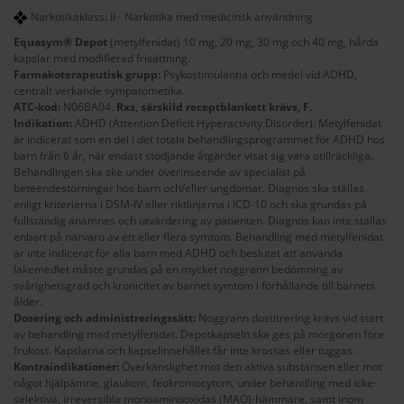
Narkotikaklass: II - Narkotika med medicinsk användning
Equasym® Depot
(metylfenidat) 10 mg, 20 mg, 30 mg och 40 mg, hårda
kapslar med modifierad frisättning.
Farmakoterapeutisk grupp:
Psykostimulantia och medel vid ADHD,
centralt verkande sympatometika.
ATC-kod:
N06BA04.
Rxs, särskild receptblankett krävs, F.
Indikation:
ADHD (Attention Deficit Hyperactivity Disorder). Metylfenidat
är indicerat som en del i det totala behandlingsprogrammet för ADHD hos
barn från 6 år, när endast stödjande åtgärder visat sig vara otillräckliga.
Behandlingen ska ske under överinseende av specialist på
beteendestörningar hos barn och/eller ungdomar. Diagnos ska ställas
enligt kriterierna i DSM-IV eller riktlinjerna i ICD-10 och ska grundas på
fullständig anamnes och utvärdering av patienten. Diagnos kan inte ställas
enbart på närvaro av ett eller flera symtom. Behandling med metylfenidat
är inte indicerat för alla barn med ADHD och beslutet att använda
läkemedlet måste grundas på en mycket noggrann bedömning av
svårighetsgrad och kronicitet av barnet symtom i förhållande till barnets
ålder.
Dosering och administreringssätt:
Noggrann dostitrering krävs vid start
av behandling med metylfenidat. Depotkapseln ska ges på morgonen före
frukost. Kapslarna och kapselinnehållet får inte krossas eller tuggas.
Kontraindikationer:
Överkänslighet mot den aktiva substansen eller mot
något hjälpämne, glaukom, feokromocytom, under behandling med icke-
selektiva, irreversibla monoaminooxidas (MAO)-hämmare, samt inom