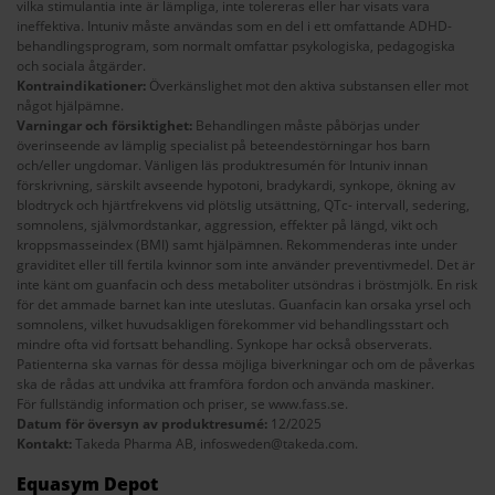
vilka stimulantia inte är lämpliga, inte tolereras eller har visats vara
ineffektiva. Intuniv måste användas som en del i ett omfattande ADHD-
behandlingsprogram, som normalt omfattar psykologiska, pedagogiska
och sociala åtgärder.
Kontraindikationer:
Överkänslighet mot den aktiva substansen eller mot
något hjälpämne.
Varningar och försiktighet:
Behandlingen måste påbörjas under
överinseende av lämplig specialist på beteendestörningar hos barn
och/eller ungdomar. Vänligen läs produktresumén för Intuniv innan
förskrivning, särskilt avseende hypotoni, bradykardi, synkope, ökning av
blodtryck och hjärtfrekvens vid plötslig utsättning, QTc- intervall, sedering,
somnolens, självmordstankar, aggression, effekter på längd, vikt och
kroppsmasseindex (BMI) samt hjälpämnen. Rekommenderas inte under
graviditet eller till fertila kvinnor som inte använder preventivmedel. Det är
inte känt om guanfacin och dess metaboliter utsöndras i bröstmjölk. En risk
för det ammade barnet kan inte uteslutas. Guanfacin kan orsaka yrsel och
somnolens, vilket huvudsakligen förekommer vid behandlingsstart och
mindre ofta vid fortsatt behandling. Synkope har också observerats.
Patienterna ska varnas för dessa möjliga biverkningar och om de påverkas
ska de rådas att undvika att framföra fordon och använda maskiner.
För fullständig information och priser, se
www.fass.se
.
Datum för översyn av produktresumé:
12/2025
Kontakt:
Takeda Pharma AB,
infosweden@takeda.com
.
Equasym Depot