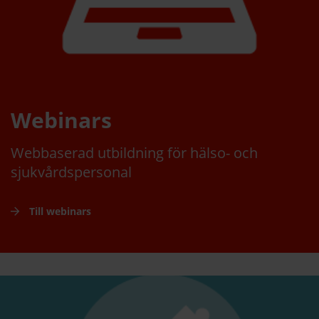
Webinars
Webbaserad utbildning för hälso- och
sjukvårdspersonal
Till webinars