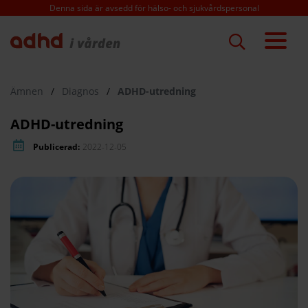
Hoppa
Denna sida är avsedd för hälso- och sjukvårdspersonal
till
huvudinnehåll
Ämnen
/
Diagnos
/
ADHD-utredning
ADHD-utredning
Publicerad:
2022-12-05