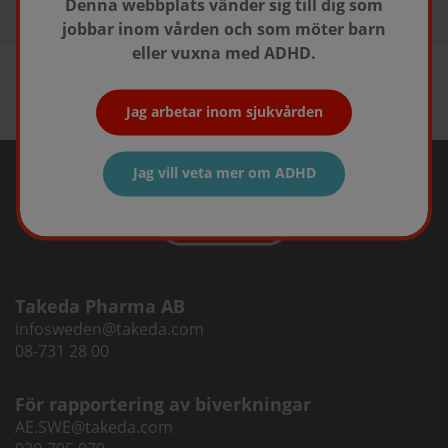
Denna webbplats vänder sig till dig som
jobbar inom vården och som möter barn
eller vuxna med ADHD.
Jag arbetar inom sjukvården
Jag vill veta mer om ADHD
Takeda Pharma AB
infosweden@takeda.com
08-731 28 00
För rapportering av biverkningar
AE.SWE@takeda.com