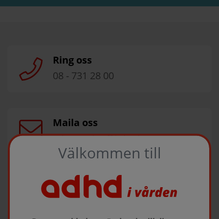
Ring oss
08 - 731 28 00
Maila oss
infosweden@takeda.com
Välkommen till
Boka möte
Till bokningsformulär