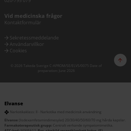
020-795 079
Vid medicinska frågor
Kontaktformulär
Sekretessmeddelande
Användarvillkor
Cookies
© 2026 Takeda Sverige C-APROM/SE/ELVS/0075 Date of
preparation: June 2026
Elvanse
Narkotikaklass: II - Narkotika med medicinsk användning
Elvanse
(lisdexamfetamindimesylat) 20/30/40/50/60/70 mg hårda kapslar.
Farmakoterapeutisk grupp:
Centralt verkande sympatomimetika.
ATC-kod:
N06BA12.
Rxs, särskild receptblankett krävs. (F)