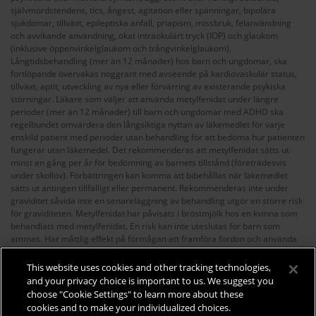
självmordstendens, tics, ångest, agitation eller spänningar, bipolära
sjukdomar, tillväxt, epileptiska anfall, priapism, missbruk, felanvändning
och avvikande användning, ökat intraokulärt tryck (IOP) och glaukom
(inklusive öppenvinkelglaukom och trångvinkelglaukom).
Långtidsbehandling (mer än 12 månader) hos barn och ungdomar, ska
fortlöpande övervakas noggrant med avseende på kardiovaskulär status,
tillväxt, aptit, utveckling av nya eller förvärring av existerande psykiska
störningar. Läkare som väljer att använda metylfenidat under längre
perioder (mer än 12 månader) till barn och ungdomar med ADHD ska
regelbundet omvärdera den långsiktiga nyttan av läkemedlet för varje
enskild patient med perioder utan behandling för att bedöma hur patienten
fungerar utan läkemedel. Det rekommenderas att metylfenidat sätts ut
minst en gång per år för bedömning av barnets tillstånd (företrädesvis
under skollov). Förbättringen kan komma att bibehållas när läkemedlet
sätts ut antingen tillfälligt eller permanent. Rekommenderas inte under
graviditet såvida inte en senareläggning av behandling utgör en större risk
för graviditeten. Metylfenidat har påvisats i bröstmjölk hos en kvinna som
behandlats med metylfenidat. En risk kan inte uteslutas för barn som
ammas. Har måttlig effekt på förmågan att framföra fordon och använda
maskiner, då metylfenidat kan orsaka yrsel, dåsighet och synstörningar
inklusive ackommodationssvårigheter, diplopi och dimsyn.
This website uses cookies and other tracking technologies,
För fullständig information och priser, se
www.fass.se
.
and your privacy choice is important to us. We suggest you
Datum för översyn av produktresumé:
2025-10-29.
choose "Cookie Settings" to learn more about these
Kontakt:
Takeda Pharma AB,
infosweden@takeda.com
.
cookies and to make your individualized choices.