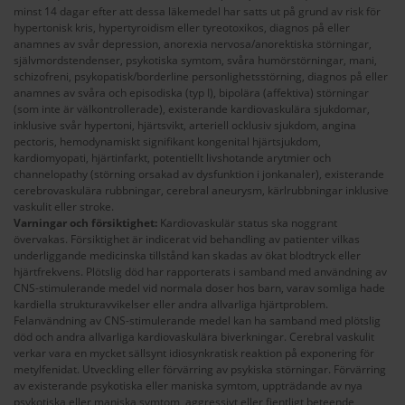
minst 14 dagar efter att dessa läkemedel har satts ut på grund av risk för
hypertonisk kris, hypertyroidism eller tyreotoxikos, diagnos på eller
anamnes av svår depression, anorexia nervosa/anorektiska störningar,
självmordstendenser, psykotiska symtom, svåra humörstörningar, mani,
schizofreni, psykopatisk/borderline personlighetsstörning, diagnos på eller
anamnes av svåra och episodiska (typ I), bipolära (affektiva) störningar
(som inte är välkontrollerade), existerande kardiovaskulära sjukdomar,
inklusive svår hypertoni, hjärtsvikt, arteriell ocklusiv sjukdom, angina
pectoris, hemodynamiskt signifikant kongenital hjärtsjukdom,
kardiomyopati, hjärtinfarkt, potentiellt livshotande arytmier och
channelopathy (störning orsakad av dysfunktion i jonkanaler), existerande
cerebrovaskulära rubbningar, cerebral aneurysm, kärlrubbningar inklusive
vaskulit eller stroke.
Varningar och försiktighet:
Kardiovaskulär status ska noggrant
övervakas. Försiktighet är indicerat vid behandling av patienter vilkas
underliggande medicinska tillstånd kan skadas av ökat blodtryck eller
hjärtfrekvens. Plötslig död har rapporterats i samband med användning av
CNS-stimulerande medel vid normala doser hos barn, varav somliga hade
kardiella strukturavvikelser eller andra allvarliga hjärtproblem.
Felanvändning av CNS-stimulerande medel kan ha samband med plötslig
död och andra allvarliga kardiovaskulära biverkningar. Cerebral vaskulit
verkar vara en mycket sällsynt idiosynkratisk reaktion på exponering för
metylfenidat. Utveckling eller förvärring av psykiska störningar. Förvärring
av existerande psykotiska eller maniska symtom, uppträdande av nya
psykotiska eller maniska symtom, aggressivt eller fientligt beteende,