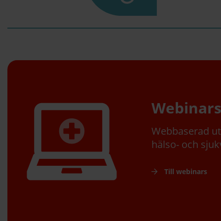
Webinar
Webbaserad utb
hälso- och sju
Till webinars