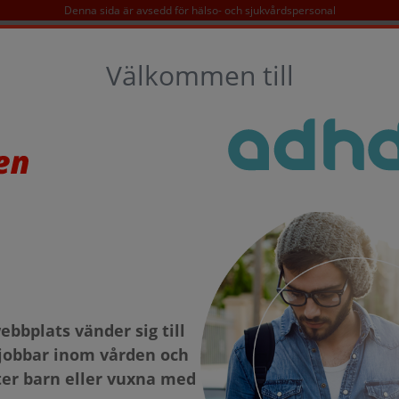
Denna sida är avsedd för hälso- och sjukvårdspersonal
SÖK
Välkommen till
D
KONTAKT
TAKEDA OCH ADHD
sjuklighet
bbplats vänder sig till
jobbar inom vården och
er barn eller vuxna med