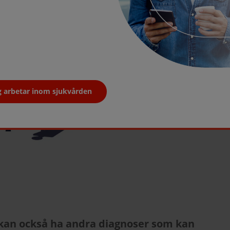
g arbetar inom sjukvården
an också ha andra diagnoser som kan