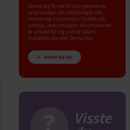
Anmäl dig för att få vårt nyhetsbrev,
erbjudanden om utbildningar och
nödvändig information. Snabbt och
smidigt, utan omvägar. Informationen
är avsedd för sig som är läkare,
sjuksköterska eller farmaceut.
Anmäl dig här