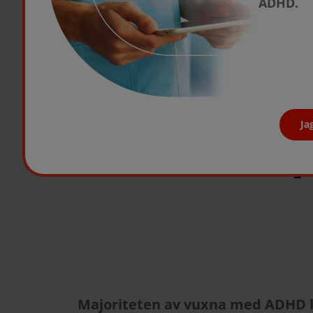
ADHD.
Ja
Majoriteten av vuxna med ADHD k