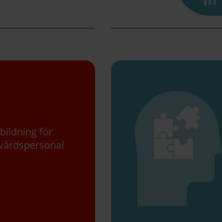
s
ildning för
kvårdspersonal