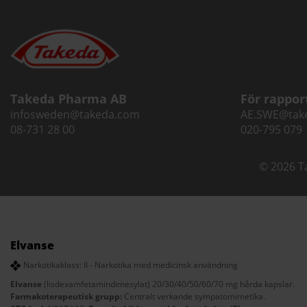
Takeda Pharma AB
För rappor
infosweden@takeda.com
AE.SWE@tak
08-731 28 00
020-795 079
© 2026 T
Elvanse
Narkotikaklass: II - Narkotika med medicinsk användning
Elvanse
(lisdexamfetamindimesylat) 20/30/40/50/60/70 mg hårda kapslar.
Farmakoterapeutisk grupp:
Centralt verkande sympatomimetika.